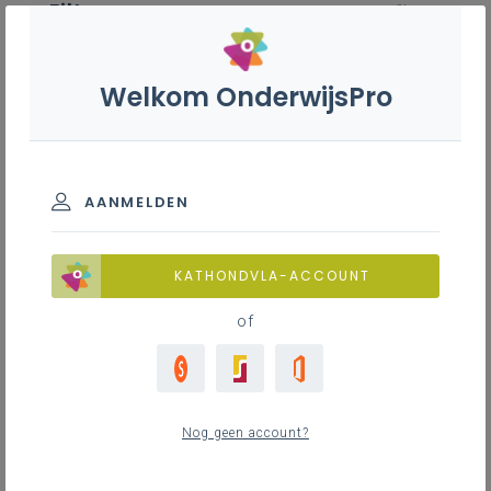
Filter
wis filter
ZOEKEN
Welkom OnderwijsPro
Dier en milieu S - 3de graad - A-
finaliteit
BASISINFORMATIE
AANMELDEN
Leerplanduiding
Basisinformatie
KATHONDVLA-ACCOUNT
of
Basisinformatie
ZOEKEN
2
nieuwste
Nog geen account?