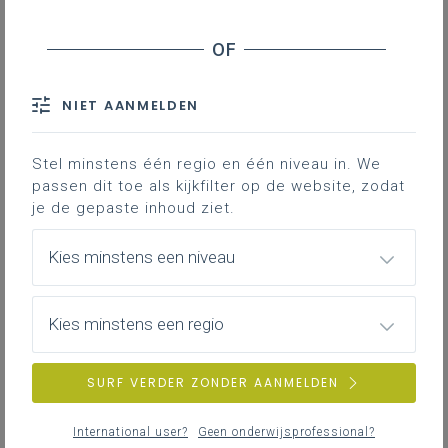
Werkplekleren in de studierichting Dier en
milieu
Je vindt hier adviezen en documenten die je
ondersteunen bij het organiseren en begeleiden
van werkplekleren in de studierichting Dier en
NIET AANMELDEN
milieu.
Stel minstens één regio en één niveau in. We
passen dit toe als kijkfilter op de website, zodat
je de gepaste inhoud ziet.
Leer-/lesdoelen ontwikkelen Dier en milieu
Kies minstens een niveau
Dit Excelbestand kan je gebruiken om
leerplandoelen om te zetten naar leer/lesdoelen,
leerinhouden en criteria.
Kies minstens een regio
Het is geen verplicht werkinstrument, maar een
werkblad dat je vrij kan gebruiken. Heb je vragen
of wens je ondersteuning? Contacteer dan je
SURF VERDER ZONDER AANMELDEN
pedagogisch begeleider.
LEERPLANDUIDING
International user?
Geen onderwijsprofessional?