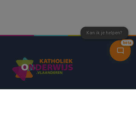
Kan ik je helpen?
bèta
SNEL NAAR
CONTACT
NIEUWSBRIEF