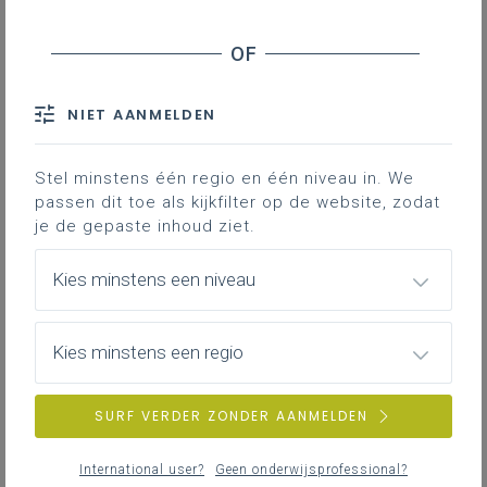
Werkplekleren in de studierichting
Autotechnieken
Je vindt hier adviezen en documenten die je
ondersteunen bij het organiseren en begeleiden
van werkplekleren in de studierichting
NIET AANMELDEN
Autotechnieken - 3de graad.
Stel minstens één regio en één niveau in. We
passen dit toe als kijkfilter op de website, zodat
je de gepaste inhoud ziet.
Inspiratie bij het vertalen van
leerplandoelen Mechanica - 3de graad -
Kies minstens een niveau
D/A-finaliteit, domein STEM
Om de leerplandoelen te vertalen in een
uitdagend aanbod kan dit inspiratiedocument
Kies minstens een regio
ondersteunend zijn.
LEERPLANDUIDING
SURF VERDER ZONDER AANMELDEN
International user?
Geen onderwijsprofessional?