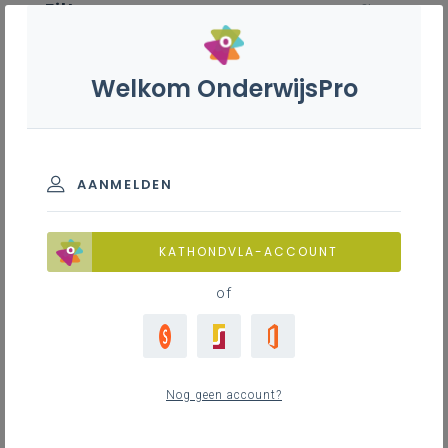
Filter
wis filter
ZOEKEN
Welkom OnderwijsPro
Autotechnieken B+S - 3de graad
- D/A-finaliteit
BASISINFORMATIE
AANMELDEN
Leerplanduiding
Basisinformatie
KATHONDVLA-ACCOUNT
of
Basisinformatie
ZOEKEN
9
nieuwste
Nog geen account?