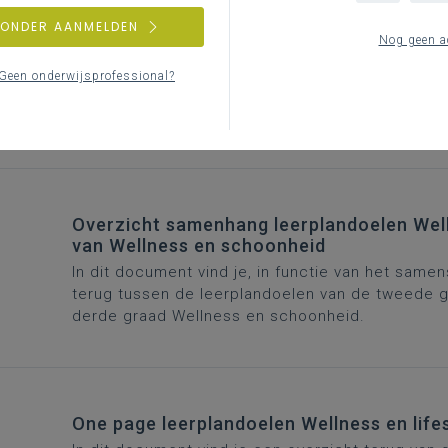
ZONDER AANMELDEN
Nog geen a
Kruistabel Wellness en lifestyle
In deze kruistabel vind je een overzicht van de
Geen onderwijsprofessional?
om met de vakgroep het gesprek aan te gaan wie
evalueert en vanuit welke cluster of vakgebied.
Overzicht samenhang leerplandoelen Welln
van Wellness en schoonheid
In dit document vind je, in functie van het samen
terug tussen de leerplandoelen van de tweede g
derde graad Wellness en schoonheid.
One page leerplandoelen Wellness en life