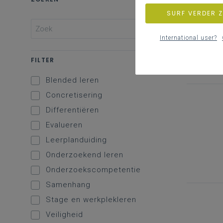
SURF VERDER 
International user?
FILTER
Blended leren
Concretisering
Differentiëren
Evalueren
Leerplanduiding
Onderzoekend leren
Onderzoekscompetentie
Samenhang
Stage en werkplekleren
Veiligheid