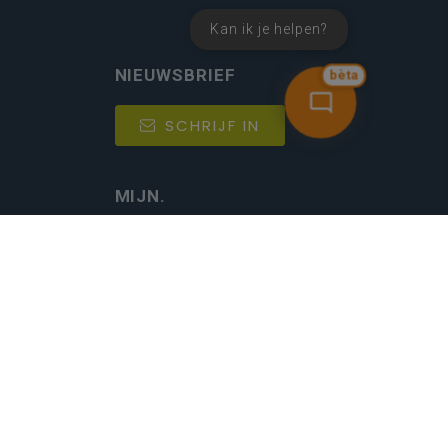
Kan ik je helpen?
NIEUWSBRIEF
bèta
SCHRIJF IN
MIJN.
Beheer
Kijkfilter