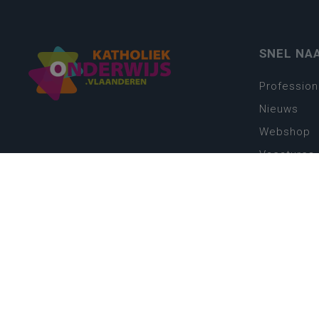
SNEL NA
Profession
Nieuws
Webshop
Vacatures
Kwaliteits
Nieuw leer
Zin in leren
Vakken en 
onderwijs
Lessentabe
Digitale tr