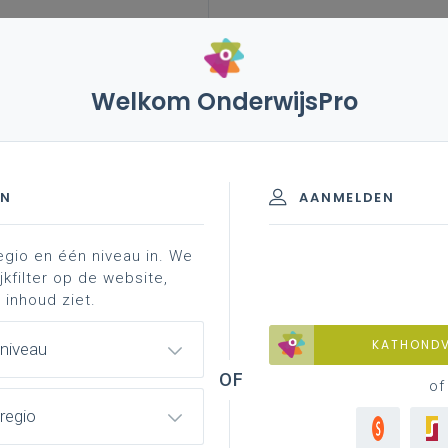
Welkom OnderwijsPro
leerplannen
vakken en leerplannen 2de graad
inspirerend materiaal
 - 2de graad - D/A-finaliteit
EN
AANMELDEN
egio en één niveau in. We
inspirerend materiaal
professionalisering
jkfilter op de website,
 inhoud ziet.
KATHOND
 niveau
of
regio