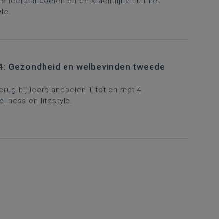
e leerplandoelen en de krachtlijnen uit het
le.
t 4: Gezondheid en welbevinden tweede
terug bij leerplandoelen 1 tot en met 4
lness en lifestyle.