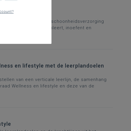
ccount?
 leerplandoelen haar- en schoonheidsverzorging
 welk leerplandoel aanleert, inoefent en
ess en lifestyle met de leerplandoelen
stellen van een verticale leerlijn, de samenhang
raad Wellness en lifestyle en deze van de
style