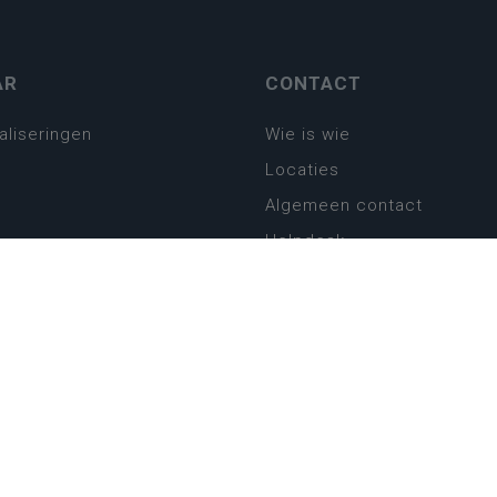
AR
CONTACT
aliseringen
Wie is wie
Locaties
Algemeen contact
Helpdesk
platform
plan basisonderwijs
! Zin in leven!
leerplannen secundair
llen secundair onderwijs
ansformatie