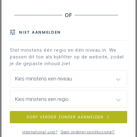
Stage en werkplekleren
Lerarennetwerk (LEN) Land- en tuinbouw
De leerplannen in het domein Land- en tuinbouw
Veiligheid
worden ondersteund via een netwerk van leraren
waar ervaringen, cursusmateriaal, projectbundels,
ondersteunende documenten, evaluatiemateriaal
NIET AANMELDEN
... worden gedeeld. Dit LErarenNetwerk (LEN) is
ZOEKEN
een
MS-Teamsomgeving
waartoe je toegang
Stel minstens één regio en één niveau in. We
moet aanvragen via onderstaande procedure.
MEER INSPIRATIE OVER LEERPLANNEN HEEN
passen dit toe als kijkfilter op de website, zodat
je de gepaste inhoud ziet.
Kies minstens een niveau
Transitie naar agro-ecologie (overzicht)
In dit overzicht vind je de vijf niveaus in de
Kies minstens een regio
transitie naar agro-ecologische voedselsystemen
en de 13 principes van agro-ecologie.
SURF VERDER ZONDER AANMELDEN
International user?
Geen onderwijsprofessional?