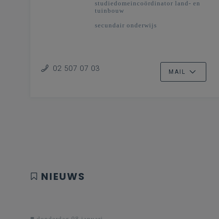
studiedomeincoördinator land- en
tuinbouw
secundair onderwijs
02 507 07 03
MAIL
NIEUWS
donderdag 08 januari