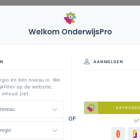
Welkom OnderwijsPro
leerplannen
vakken en leerplannen 2de graad
 graad - A-finaliteit
EN
AANMELDEN
egio en één niveau in. We
jkfilter op de website,
 inhoud ziet.
Basisinformatie
KATHOND
 niveau
of
regio