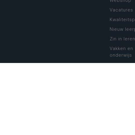
Webshop
Vacatures
Kwaliteits
Nieuw leer
Zin in leren
Vakken en 
onderwijs
Lessentabe
Digitale tr
Schoolkal
Scholenzo
Algemene 