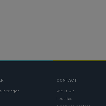
AR
CONTACT
aliseringen
Wie is wie
Locaties