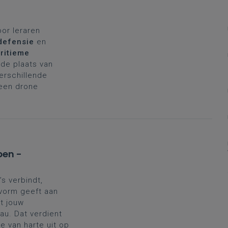
oor leraren
defensie
en
ritieme
de plaats van
verschillende
 een drone
pen -
’s verbindt,
 vorm geeft aan
t jouw
au. Dat verdient
 van harte uit op