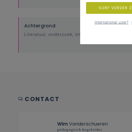
SURF VERDER 
International user?
Achtergrond
Literatuur, onderzoek, interessante websites
...
CONTACT
Wim
Vanderschueren
pedagogisch begeleider