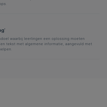
ops.
ng'
andoel waarbij leerlingen een oplossing moeten
en tekst met algemene informatie, aangevuld met
helpen.