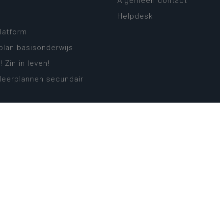
Algemeen contact
Helpdesk
platform
plan basisonderwijs
! Zin in leven!
leerplannen secundair
llen secundair onderwijs
ansformatie
ender
eker
website