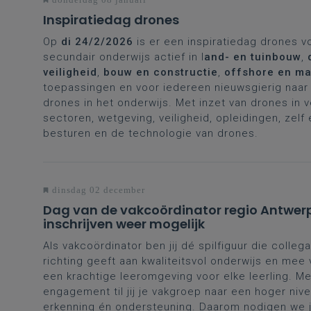
Inspiratiedag drones
Op
di 24/2/2026
is er een inspiratiedag drones v
secundair onderwijs actief in l
and- en tuinbouw
,
veiligheid
,
bouw en constructie
,
offshore en ma
toepassingen en voor iedereen nieuwsgierig naar 
drones in het onderwijs. Met inzet van drones in 
sectoren, wetgeving, veiligheid, opleidingen, zelf
besturen en de technologie van drones.
dinsdag 02 december
Dag van de vakcoördinator regio Antwer
inschrijven weer mogelijk
Als vakcoördinator ben jij dé spilfiguur die collega
richting geeft aan kwaliteitsvol onderwijs en mee
een krachtige leeromgeving voor elke leerling. Me
engagement til jij je vakgroep naar een hoger nive
erkenning én ondersteuning. Daarom nodigen we je