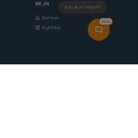
MIJN.
Kan ik je helpen?
Beheer
bèta
Kijkfilter