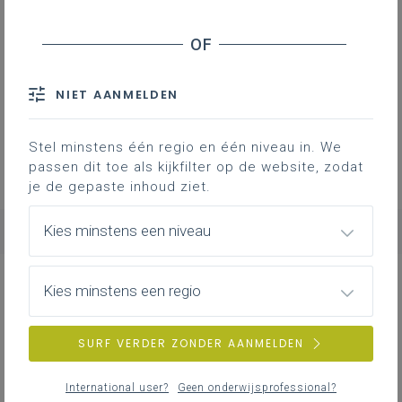
Lexicon leerplan filosofie
235KB
NIET AANMELDEN
3 bijlages
Stel minstens één regio en één niveau in. We
passen dit toe als kijkfilter op de website, zodat
je de gepaste inhoud ziet.
Kies minstens een niveau
NIEUWS
ALLE NIEUWS
Kies minstens een regio
SURF VERDER ZONDER AANMELDEN
donderdag 30 april
International user?
Geen onderwijsprofessional?
Aanbod Vlaanderenbrede initiatieven Maatschappij