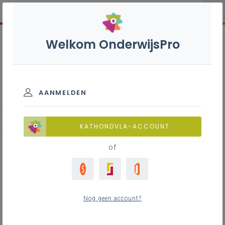
Welkom OnderwijsPro
Inleiding filosofie S (oud) -
2de graad - D-finaliteit
AANMELDEN
Achtergrond
KATHONDVLA-ACCOUNT
of
Achtergrond
Nog geen account?