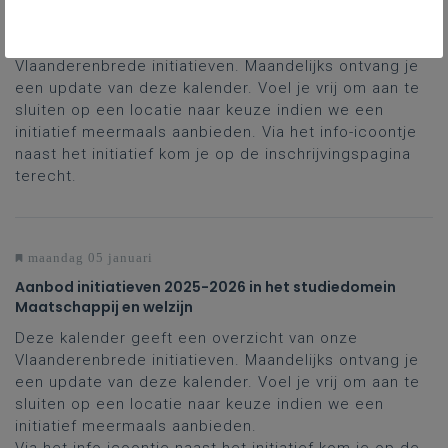
en Welzijn
Deze kalender geeft een overzicht van onze
Vlaanderenbrede initiatieven. Maandelijks ontvang je
een update van deze kalender. Voel je vrij om aan te
sluiten op een locatie naar keuze indien we een
initiatief meermaals aanbieden. Via het info-icoontje
naast het initiatief kom je op de inschrijvingspagina
terecht.
maandag 05 januari
Aanbod initiatieven 2025-2026 in het studiedomein
Maatschappij en welzijn
Deze kalender geeft een overzicht van onze
Vlaanderenbrede initiatieven. Maandelijks ontvang je
een update van deze kalender. Voel je vrij om aan te
sluiten op een locatie naar keuze indien we een
initiatief meermaals aanbieden.