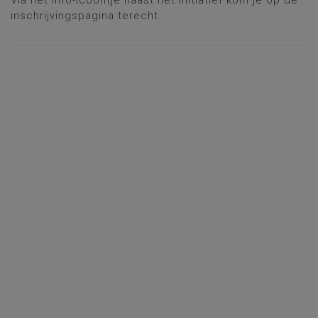
Via het info-icoontje naast het initiatief kom je op de
inschrijvingspagina terecht.