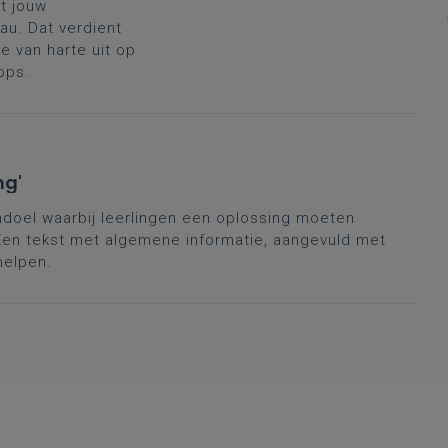
t jouw
au. Dat verdient
 van harte uit op
ops.
ng'
andoel waarbij leerlingen een oplossing moeten
en tekst met algemene informatie, aangevuld met
helpen.