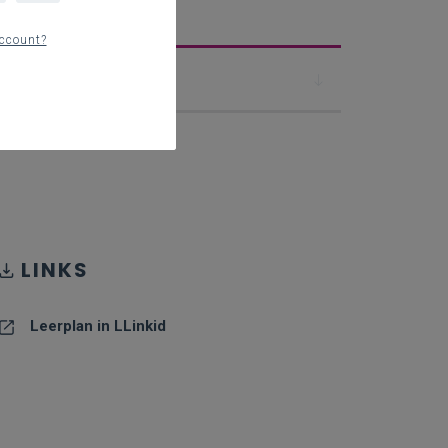
erplan
ccount?
Downloads
LINKS
Leerplan in LLinkid