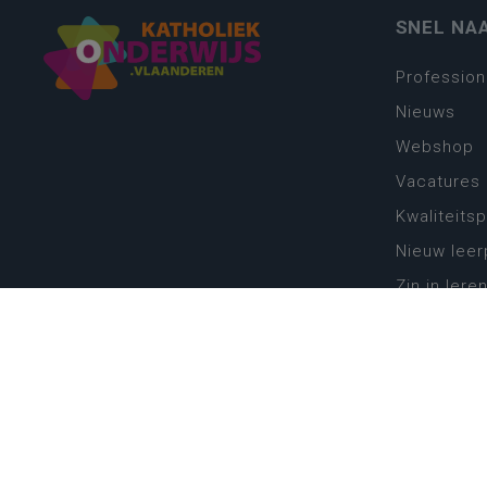
SNEL NA
Profession
Nieuws
Webshop
Vacatures
Kwaliteits
Nieuw leer
Zin in leren
Vakken en 
onderwijs
Lessentabe
Digitale tr
Schoolkal
Scholenzo