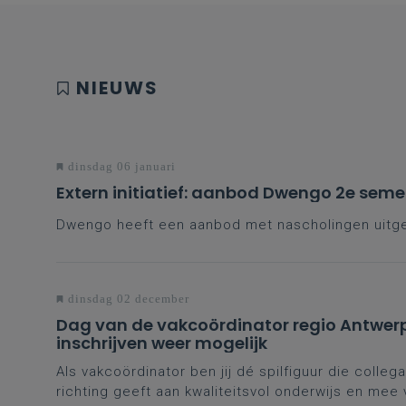
NIEUWS
dinsdag 06 januari
Extern initiatief: aanbod Dwengo 2e seme
Dwengo heeft een aanbod met nascholingen uitge
dinsdag 02 december
Dag van de vakcoördinator regio Antwer
inschrijven weer mogelijk
Als vakcoördinator ben jij dé spilfiguur die collega
richting geeft aan kwaliteitsvol onderwijs en mee