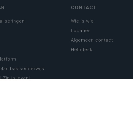
AR
CONTACT
aliseringen
Wie is wie
Locaties
Algemeen contact
Helpdesk
platform
plan basisonderwijs
! Zin in leven!
leerplannen secundair
llen secundair onderwijs
ansformatie
ender
eker