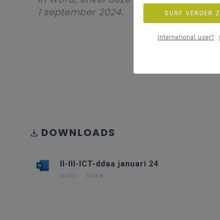
1 september 2024.
SURF VERDER 
International user?
DOWNLOADS
II-III-ICT-ddaa januari 24
WORD
303KB