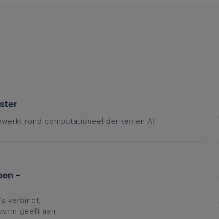
ster
werkt rond computationeel denken en AI.
pen -
’s verbindt,
 vorm geeft aan