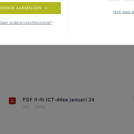
Le
ZONDER AANMELDEN
Nog geen a
Geen onderwijsprofessional?
PDF II-III-ICT-ddaa januari 24
PDF
532KB