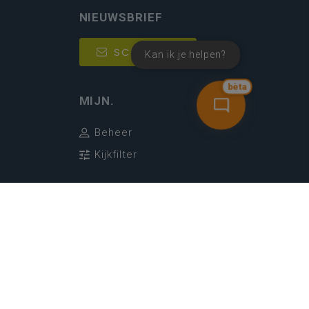
NIEUWSBRIEF
SCHRIJF IN
Kan ik je helpen?
bèta
MIJN.
Beheer
Kijkfilter