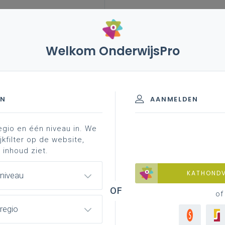
Welkom OnderwijsPro
leerplannen
vakken en leerplannen 3de graad
ict
/A-finaliteit
EN
AANMELDEN
egio en één niveau in. We
materiaal
achtergrond
professionalisering
jkfilter op de website,
 inhoud ziet.
KATHOND
 niveau
of
regio
lledig afgewerkte versie van het leerplan
voor de volledige 2de en 3de graad vanaf