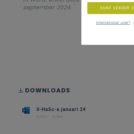
september 2024.
SURF VERDER 
International user?
DOWNLOADS
II-HaSc-a januari 24
WORD
310KB