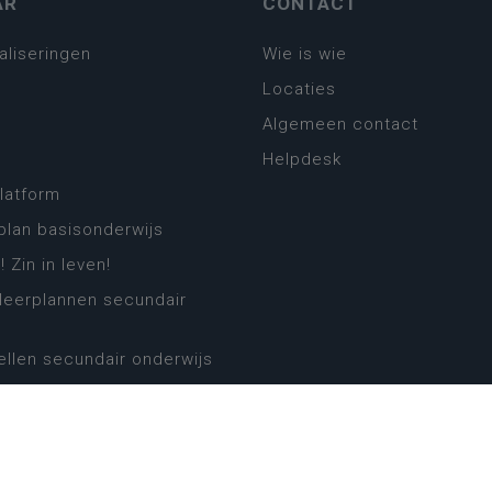
AR
CONTACT
aliseringen
Wie is wie
Locaties
Algemeen contact
Helpdesk
platform
plan basisonderwijs
! Zin in leven!
leerplannen secundair
llen secundair onderwijs
ansformatie
ender
eker