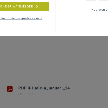
Le
ZONDER AANMELDEN
Nog geen a
Geen onderwijsprofessional?
PDF II-HaSc-a_januari_24
PDF
667KB