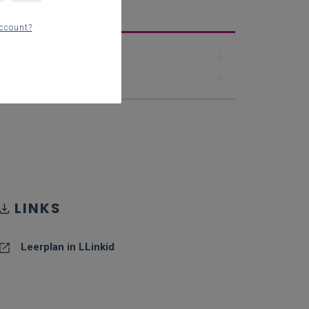
erplan
ccount?
Downloads
Contact
LINKS
Leerplan in LLinkid