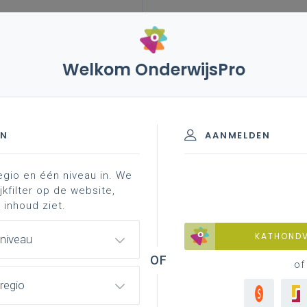
Welkom OnderwijsPro
leerplannen
vakken en leerplannen 2de graad
t
leerplan
rging - 2de graad - A-finaliteit
EN
AANMELDEN
egio en één niveau in. We
inspirerend materiaal
professionalisering
jkfilter op de website,
 inhoud ziet.
KATHOND
 niveau
of
regio
lledig afgewerkte versie van het leerplan
oor de volledige 2de graad vanaf 1