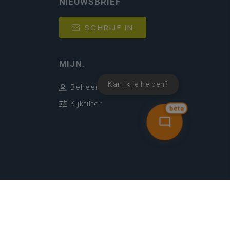
NIEUWSBRIEF
SCHRIJF IN
MIJN.
Kan ik je helpen?
Beheer
Kijkfilter
bèta