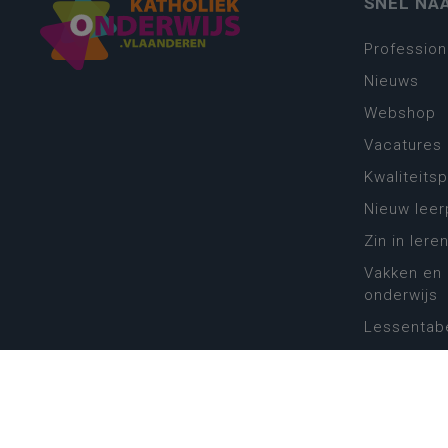
SNEL NA
Profession
Nieuws
Webshop
Vacatures
Kwaliteits
Nieuw leer
Zin in leren
Vakken en 
onderwijs
Lessentabe
Digitale tr
Schoolkal
Scholenzo