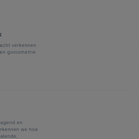
k
racht verkennen
d en goniometrie
dagend en
 verkennen we hoe
halende,