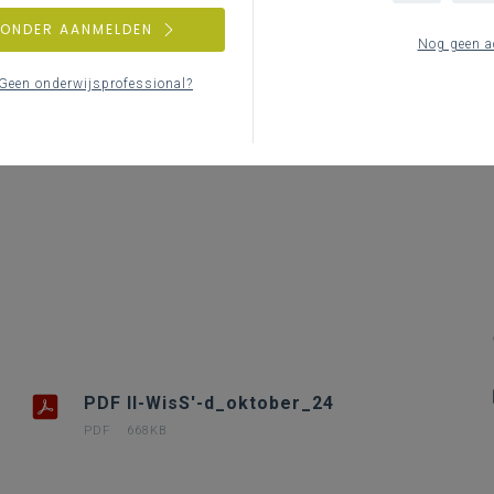
Le
ZONDER AANMELDEN
Nog geen a
Geen onderwijsprofessional?
PDF II-WisS'-d_oktober_24
PDF
668KB