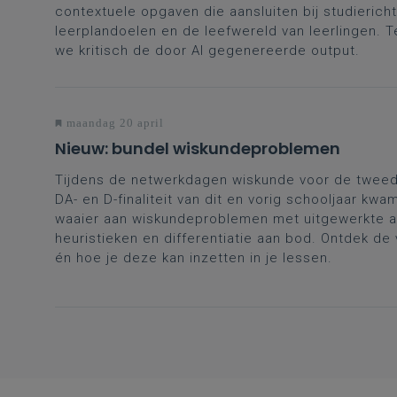
contextuele opgaven die aansluiten bij studiericht
leerplandoelen en de leefwereld van leerlingen. Te
we kritisch de door AI gegenereerde output.
maandag 20 april
Nieuw: bundel wiskundeproblemen
Tijdens de netwerkdagen wiskunde voor de twee
DA- en D-finaliteit van dit en vorig schooljaar kwa
waaier aan wiskundeproblemen met uitgewerkte a
heuristieken en differentiatie aan bod. Ontdek de
én hoe je deze kan inzetten in je lessen.