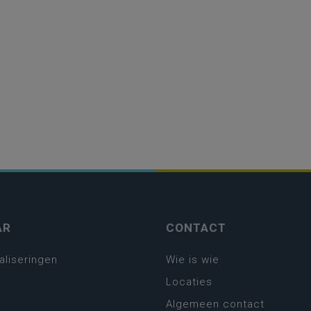
AR
CONTACT
aliseringen
Wie is wie
Locaties
Algemeen contact