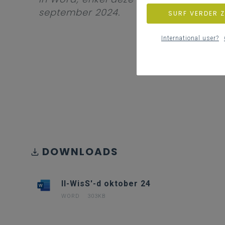
september 2024.
SURF VERDER 
International user?
DOWNLOADS
II-WisS'-d oktober 24
WORD
303KB