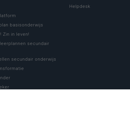
Helpdesk
platform
plan basisonderwijs
! Zin in leven!
leerplannen secundair
llen secundair onderwijs
ansformatie
ender
eker
website
cy
Cookie-instellingen