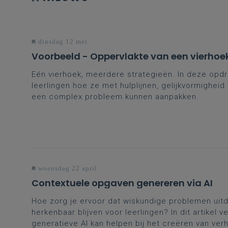
dinsdag 12 mei
Voorbeeld - Oppervlakte van een vierhoe
Eén vierhoek, meerdere strategieën. In deze opd
leerlingen hoe ze met hulplijnen, gelijkvormighei
een complex probleem kunnen aanpakken.
woensdag 22 april
Contextuele opgaven genereren via AI
Hoe zorg je ervoor dat wiskundige problemen uit
herkenbaar blijven voor leerlingen? In dit artikel
generatieve AI kan helpen bij het creëren van ver