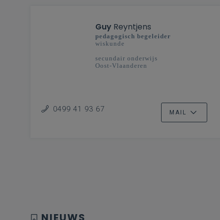
Guy
Reyntjens
pedagogisch begeleider
wiskunde
secundair onderwijs
Oost-Vlaanderen
0499 41 93 67
MAIL
NIEUWS