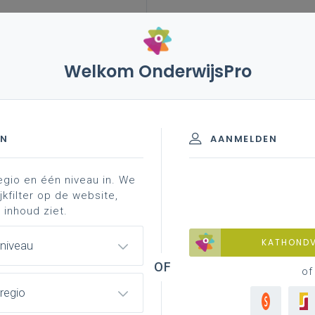
Welkom OnderwijsPro
leerplannen
vakken en leerplannen 2de graad
- D-finaliteit
EN
AANMELDEN
egio en één niveau in. We
materiaal
professionalisering
jkfilter op de website,
 inhoud ziet.
KATHOND
 niveau
of
regio
lledig afgewerkte versie van het leerplan
oor de volledige 2de graad vanaf 1