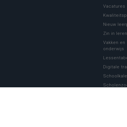
Vacatures
Kwaliteits
Nieuw leer
Zin in leren
Vakken en 
onderwijs
Lessentabe
Digitale tr
Schoolkal
Scholenzo
Algemene 
Disclaimer
Priva
Katholiek Onderwijs Vlaanderen
- © 2026