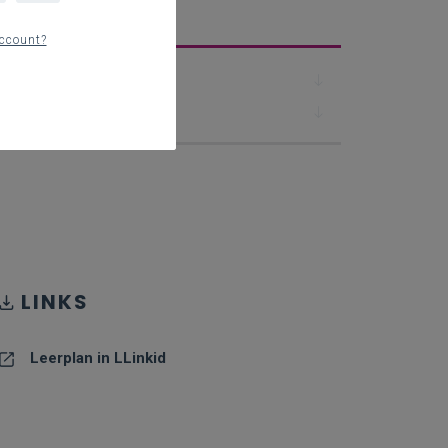
erplan
ccount?
Downloads
Contact
LINKS
Leerplan in LLinkid