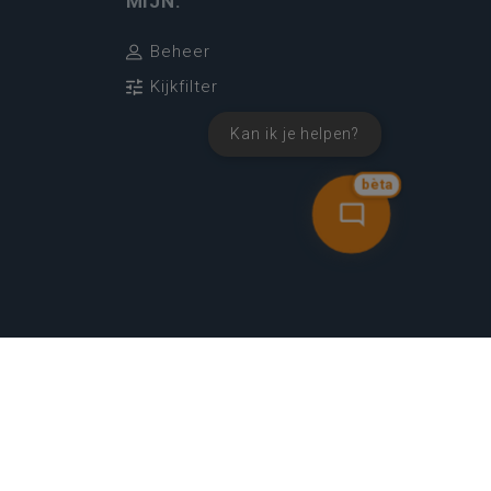
MIJN.
Beheer
Kijkfilter
Kan ik je helpen?
bèta