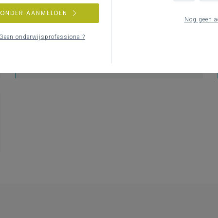
nen.
ZONDER AANMELDEN
Nog geen a
Geen onderwijsprofessional?
ICT-beleidsplan