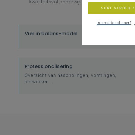
kwaliteitsvol onderwijs en vanuit de leerplan
SURF VERDER 
International user?
Vier in balans-model
Professionalisering
Overzicht van nascholingen, vormingen,
netwerken …