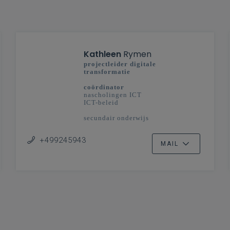
Kathleen
Rymen
projectleider digitale
transformatie
coördinator
nascholingen ICT
ICT-beleid
secundair onderwijs
+499245943
MAIL