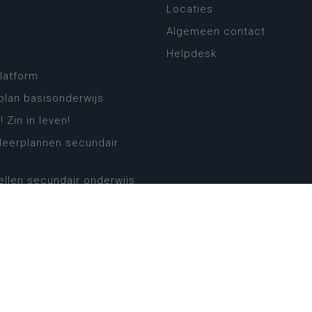
Locaties
Algemeen contact
Helpdesk
platform
plan basisonderwijs
! Zin in leven!
leerplannen secundair
llen secundair onderwijs
ansformatie
ender
eker
website