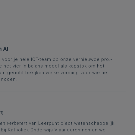
 AI
d voor je hele ICT-team op onze vernieuwde pro.-
e het vier in balans-model als kapstok om het
eam gericht bekijken welke vorming voor wie het
n noden.
rt
ren verbetert
van Leerpunt biedt wetenschappelijk
 Bij Katholiek Onderwijs Vlaanderen nemen we