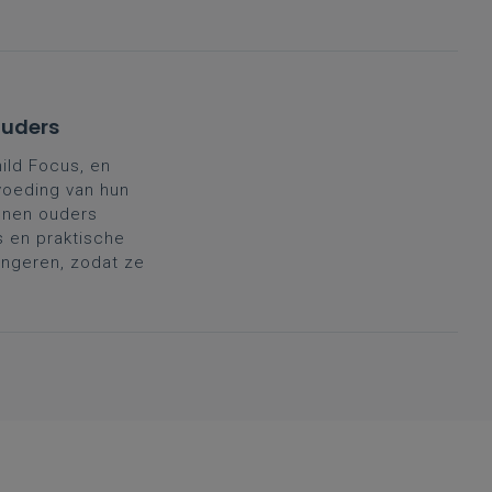
ouders
hild Focus, en
voeding van hun
unnen ouders
is en praktische
jongeren, zodat ze