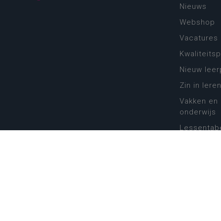
Nieuws
Webshop
Vacatures
Kwaliteits
Nieuw leer
Zin in leren
Vakken en 
onderwijs
Lessentabe
Digitale tr
Schoolkal
Scholenzo
Algemene 