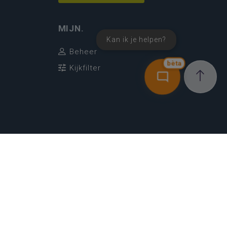
MIJN.
Kan ik je helpen?
Beheer
bèta
Kijkfilter