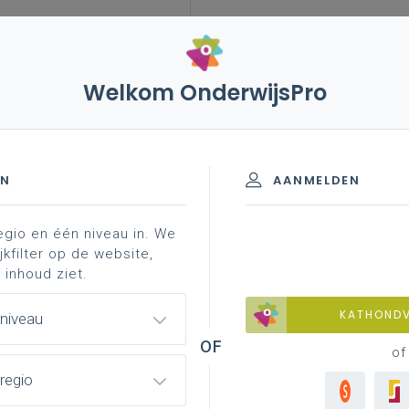
Welkom OnderwijsPro
leerplannen
vakken en leerplannen 1ste graad
rend materiaal
klas in bedrijf
en - B-stroom
EN
AANMELDEN
egio en één niveau in. We
professionalisering
jkfilter op de website,
 inhoud ziet.
KATHOND
 niveau
of
regio