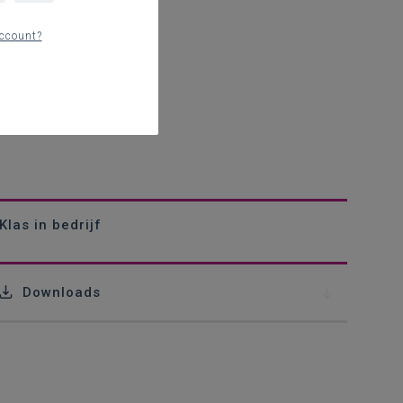
ccount?
Klas in bedrijf
Downloads