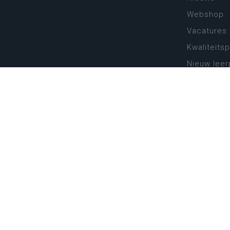
Webshop
Vacatures
Kwaliteits
Nieuw leer
Zin in leren
Vakken en 
onderwijs
Lessentabe
Digitale tr
Schoolkal
Scholenzo
Algemene 