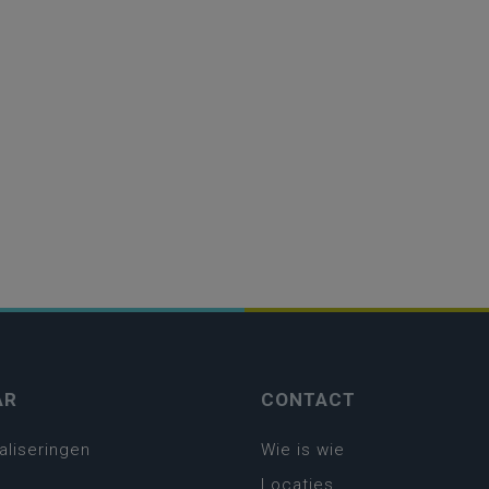
AR
CONTACT
aliseringen
Wie is wie
Locaties