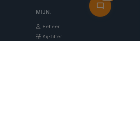
MIJN.
Beheer
Kijkfilter