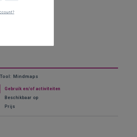
ccount?
Tool: Mindmaps
Gebruik en/of activiteiten
Beschikbaar op
Prijs