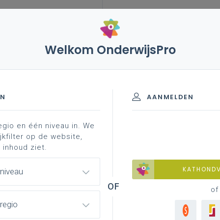
Welkom OnderwijsPro
leerplannen
vakken en leerplannen 1ste graad
spirerend materiaal
tool: mindmaps
om
EN
AANMELDEN
egio en één niveau in. We
materiaal
achtergrond
professionalisering
jkfilter op de website,
 inhoud ziet.
KATHOND
 niveau
of
regio