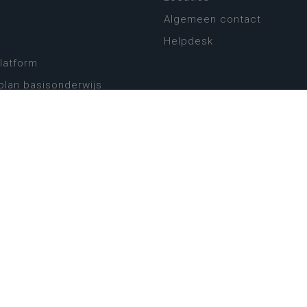
Algemeen contact
Helpdesk
platform
plan basisonderwijs
! Zin in leven!
leerplannen secundair
llen secundair onderwijs
ansformatie
ender
eker
website