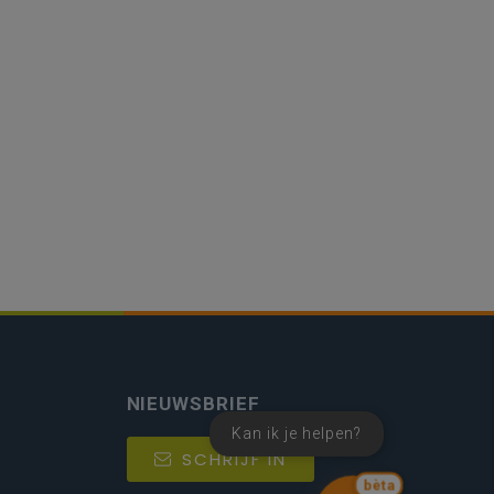
NIEUWSBRIEF
Kan ik je helpen?
SCHRIJF IN
bèta