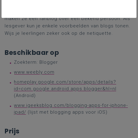
van thuis of op school laten schrijven. Eventueel laat
je hen in de huid van hun grote voorbeeld kruipen en
maken ze een fanblog over een bekend persoon. Als
lesgever kun je enkele voorbeelden van blogs tonen.
Wijs je leerlingen zeker ook op de netiquette.
Beschikbaar op
Zoekterm: Blogger
www.weebly.com
home
play.google.com/store/apps/details?
id=com.google.android.apps.blogger&hl=nl
(Android)
www.igeeksblog.com/blogging-apps-for-iphone-
ipad/
(lijst met blogging apps voor iOS)
Prijs