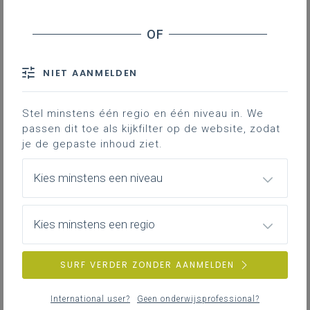
Gebruik en/of activiteiten
Beschikbaar op
Prijs
NIET AANMELDEN
Leerlingen delen hun ervaringen in de
doeltaal via een blog en lezen/reageren
Stel minstens één regio en één niveau in. We
op elkaars blogs.
passen dit toe als kijkfilter op de website, zodat
je de gepaste inhoud ziet.
Gekoppelde leerplannen
Kies minstens een niveau
Kies minstens een regio
Gebruik en/of activiteiten
Met bloggingtools kunnen leerlingen met of zonder
SURF VERDER ZONDER AANMELDEN
beeldmateriaal hun ervaringen op een website
plaatsen en deze van medeleerlingen lezen. Je kan
International user?
Geen onderwijsprofessional?
hen als leerkracht bijvoorbeeld elke dag een ervaring