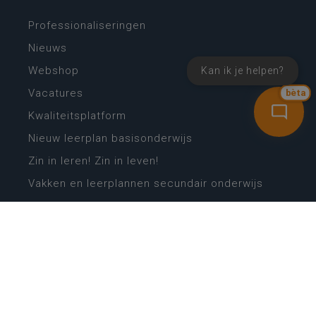
Professionaliseringen
Nieuws
Webshop
Kan ik je helpen?
Vacatures
bèta
Kwaliteitsplatform
Nieuw leerplan basisonderwijs
Zin in leren! Zin in leven!
Vakken en leerplannen secundair onderwijs
Lessentabellen secundair onderwijs
Digitale transformatie
Schoolkalender
Scholenzoeker
Algemene website