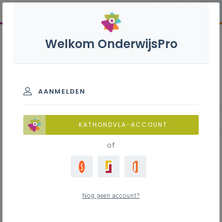
Welkom OnderwijsPro
Engels 1ste graad B-
stroom
AANMELDEN
Inspirerend materiaal
KATHONDVLA-ACCOUNT
of
Tool: Blogger
Nog geen account?
Inhoudstafel