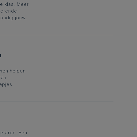
e klas. Meer
rerende
voudig jouw
a
nnen helpen
van
epjes.
leraren. Een