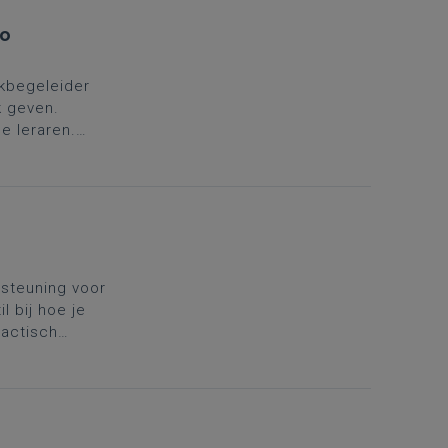
io
kbegeleider
k geven.
e leraren.
in
rsteuning voor
l bij hoe je
dactisch