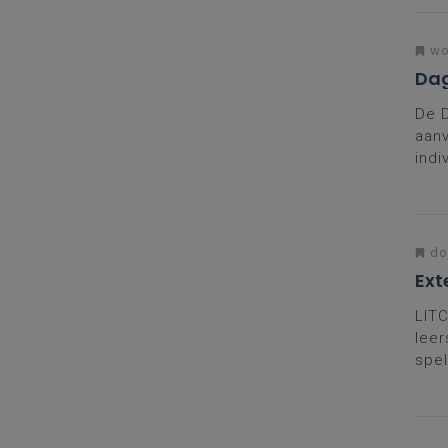
wo
Dag
De 
aanv
indi
coll
brei
in t
do
Exte
LITC
leer
spe
groe
dag)
het 