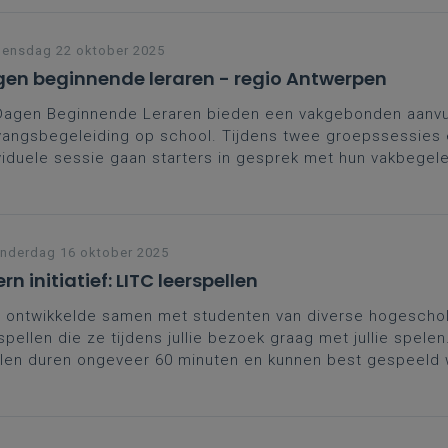
ensdag 22 oktober 2025
en beginnende leraren - regio Antwerpen
Dagen Beginnende Leraren bieden een vakgebonden aanvul
angsbegeleiding op school. Tijdens twee groepssessies
viduele sessie gaan starters in gesprek met hun vakbegel
ega’s. Een kans om zelfvertrouwen te versterken, contacte
den en leerplangericht te groeien in het vak. Moedig je st
e schrijven en zo sterker aan de slag te gaan.
nderdag 16 oktober 2025
rn initiatief: LITC leerspellen
 ontwikkelde samen met studenten van diverse hogescho
spellen die ze tijdens jullie bezoek graag met jullie spel
llen duren ongeveer 60 minuten en kunnen best gespeeld
pjes van 6 à 8 leerlingen in rotatiesysteem (3 spelrondes
. De leerspellen zijn gericht op alle richtingen en leerdoel
secundair onderwijs.