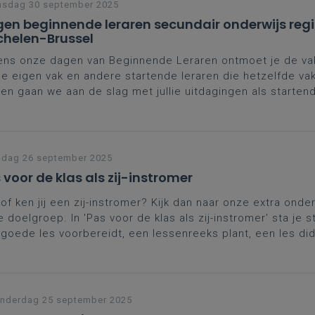
nsdag 30 september 2025
en beginnende leraren secundair onderwijs reg
helen-Brussel
ens onze dagen van Beginnende Leraren ontmoet je de va
je eigen vak en andere startende leraren die hetzelfde va
n gaan we aan de slag met jullie uitdagingen als startend
naast krijg je ook de kans je verder te professionaliseren 
verschrijdende topics.
rdere data
helen
jdag 26 september 2025
 voor de klas als zij-instromer
of ken jij een zij-instromer? Kijk dan naar onze extra onde
 doelgroep. In 'Pas voor de klas als zij-instromer' sta je sti
goede les voorbereidt, een lessenreeks plant, een les di
akt en feedback geeft en evalueert.
nderdag 25 september 2025