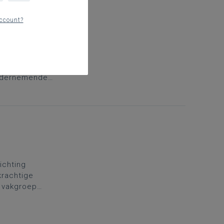
ccount?
igi-
w de Digi-
leerkrachten,
ondernemende
rschap tot
richting
krachtige
e vakgroep
ing. Daarom
.
Kies