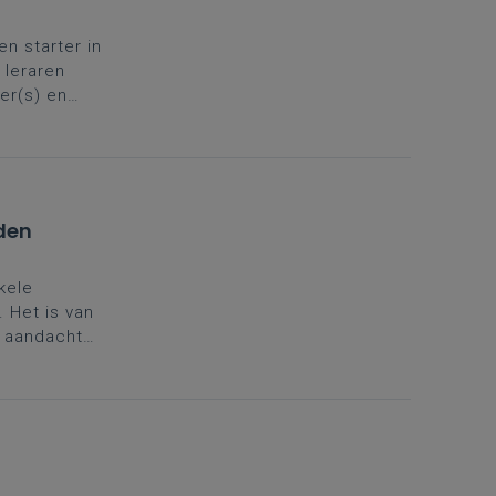
en starter in
 leraren
er(s) en
vul je rugzak
lden
kele
 Het is van
t aandacht
tten op
ersterken.