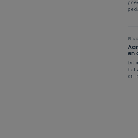
goed
ped
Dage
wo
Aan
en 
Dit 
het 
stil
omze
van 