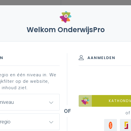
Welkom OnderwijsPro
leerplannen
vakken en leerplannen 1ste graad
s
rganisatie - A-stroom
EN
AANMELDEN
egio en één niveau in. We
materiaal
achtergrond
professionalisering
jkfilter op de website,
 inhoud ziet.
KATHOND
 niveau
of
regio