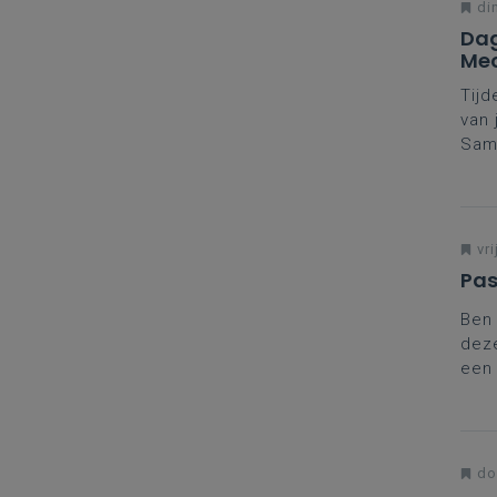
di
Dag
Mec
Tijd
van 
Same
Daar
vako
Mee
Mec
vri
Pas
Ben 
deze
een 
aanp
do