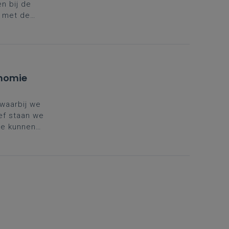
n bij de
 met de
onomie
 waarbij we
ief staan we
ze kunnen
e didactiek
lespraktijk.