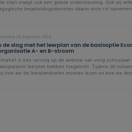
e start vraagt ook een goede ondersteuning. Ook wij wille
agogische begeleidingsdiensten daarin onze rol opnemen
n voor beginnende leraren.
ensdag 20 augustus 2025
 de slag met het leerplan van de basisoptie Ec
organisatie A- en B-stroom
initiatief is een vervolg op de webinar van vorig schooljaar
aangepaste leerplan hebben toegelicht. Tijdens dit initiat
 bij hoe we de leerplandoelen moeten lezen en hoe we de
tten naar lesdoelen. Verder krijg je inspiratie voor digital
bepaalde lesdoelen zodat je hiermee aan de slag kan in je 