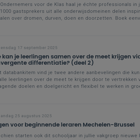
Ondernemers voor de Klas haal je échte professionals in j
1000 gastsprekers uit alle onderwijsdomeinen delen inspi
alen over dromen, durven, doen en doorzetten. Boek een
les via de website van Vlajo.
ensdag 17 september 2025
 kan je leerlingen samen over de meet krijgen vi
vergente differentiatie? (deel 2)
it databankitem vind je twee andere aanbevelingen die ku
lle leerlingen over de meet te krijgen door te vertrekken 
agende doelen en doelgericht en flexibel te werken in gro
andag 25 augustus 2025
en voor beginnende leraren Mechelen-Brussel
chien starten ook dit schooljaar in jullie vakgroep nieuwe 