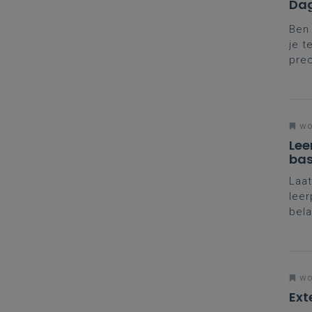
Dag
Ben 
je t
prec
coll
met 
wo
Lee
bas
Laat
leer
bela
voor
leer
wo
Ext