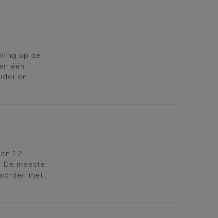
ling op de
 en één
eider en
n uit te
arter aan om
len 12
en. De meeste
 worden met
 op een halve
stellingen van