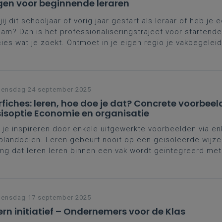
en voor beginnende leraren
jij dit schooljaar of vorig jaar gestart als leraar of heb je e
eam? Dan is het professionaliseringstraject voor startende
ies wat je zoekt. Ontmoet in je eigen regio je vakbegeleid
ega-starters, wissel ervaringen uit, breid je netwerk uit en 
praktische, didactische tips.
ensdag 24 september 2025
rfiches: leren, hoe doe je dat? Concrete voorbee
isoptie Economie en organisatie
 je inspireren door enkele uitgewerkte voorbeelden via en
plandoelen. Leren gebeurt nooit op een geïsoleerde wijze.
ng dat leren leren binnen een vak wordt geïntegreerd me
 het individuele leer- en groeiproces van de leerling. Inze
strategieën is een middel om het leren van leerlingen te v
ensdag 17 september 2025
ern initiatief – Ondernemers voor de Klas