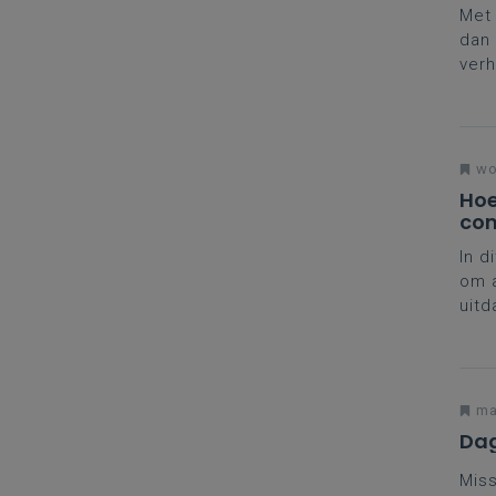
Met 
dan 
verh
gast
wo
Hoe
con
In d
om a
uitd
ma
Dag
Miss