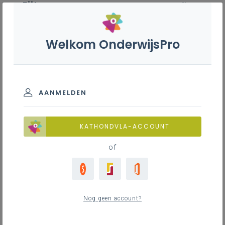
Filter
wis filter
Welkom OnderwijsPro
ZOEKEN
Basisoptie economie en
organisatie - A-stroom
AANMELDEN
Basisinformatie
KATHONDVLA-ACCOUNT
of
Basisinformatie
2
nieuwste
Nog geen account?