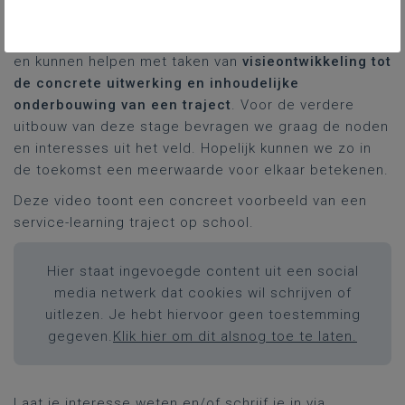
ondersteuning van een student nuttig kunnen
gebruiken. Onze studenten volgen een stage van 90u
en kunnen helpen met taken van
visieontwikkeling tot
de concrete uitwerking en inhoudelijke
onderbouwing van een traject
. Voor de verdere
uitbouw van deze stage bevragen we graag de noden
en interesses uit het veld. Hopelijk kunnen we zo in
de toekomst een meerwaarde voor elkaar betekenen.
Deze video toont een concreet voorbeeld van een
service-learning traject op school.
Hier staat ingevoegde content uit een social
media netwerk dat cookies wil schrijven of
uitlezen. Je hebt hiervoor geen toestemming
gegeven.
Klik hier om dit alsnog toe te laten.
Laat je interesse weten en/of schrijf je in via