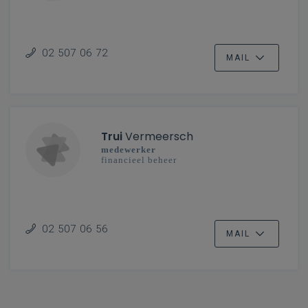
02 507 06 72
MAIL
Trui
Vermeersch
medewerker
financieel beheer
02 507 06 56
MAIL