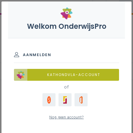
Welkom OnderwijsPro
Financieel beleid bij fusie of
splitsing
AANMELDEN
Nieuwe financiële rekeningen en vereffening of overdrach
KATHONDVLA-ACCOUNT
of
Inhoudstafel
Nog geen account?
Contact