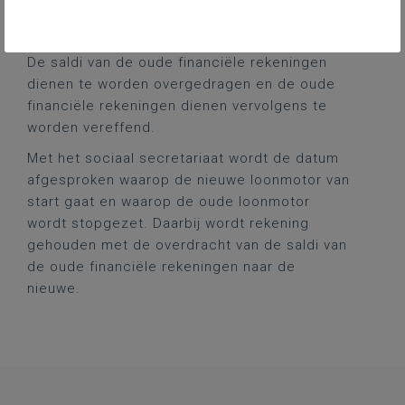
ment.aspx?docid=9431
voor het secundair
onderwijs.
De
saldi
van
de
oude
financiële
rekeningen
dienen
te
worden
overgedragen
en
de
oude
financiële rekeningen dienen vervolgens te
worden vereffend.
Met
het
sociaal
secretariaat
wordt
de
datum
afgesproken
waarop
de
nieuwe
loonmotor
van
start gaat en waarop de oude loonmotor
wordt stopgezet. Daarbij wordt rekening
gehouden met de overdracht van de saldi van
de oude financiële rekeningen naar de
nieuwe.