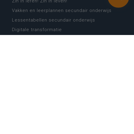
Zin in leren! Zin in leven!
Vakken en leerplannen secundair onderwijs
Lessentabellen secundair onderwijs
Digitale transformatie
Schoolkalender
Scholenzoeker
Algemene website
CONTACT
Wie is wie
Locaties
Algemeen contact
Helpdesk