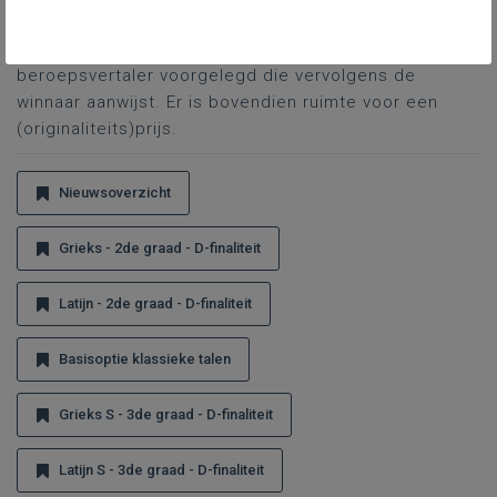
toegestaan. Je zendt je vertaling via e-mail in tot 1
februari 2026. De beste vertalingen worden aan een
beroepsvertaler voorgelegd die vervolgens de
winnaar aanwijst. Er is bovendien ruimte voor een
(originaliteits)prijs.
Nieuwsoverzicht
Grieks - 2de graad - D-finaliteit
Latijn - 2de graad - D-finaliteit
Basisoptie klassieke talen
Grieks S - 3de graad - D-finaliteit
Latijn S - 3de graad - D-finaliteit