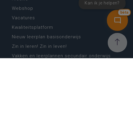
Kan ik je helpen?
Webshop
bèta
Vacatures
Kwaliteitsplatform
Nieuw leerplan basisonderwijs
Zin in leren! Zin in leven!
Vakken en leerplannen secundair onderwijs
Lessentabellen secundair onderwijs
Digitale transformatie
Schoolkalender
Scholenzoeker
Algemene website
CONTACT