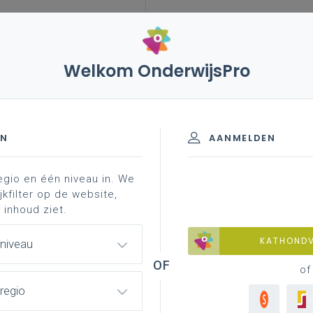
Welkom OnderwijsPro
EN
AANMELDEN
egio en één niveau in. We
jkfilter op de website,
 inhoud ziet.
KATHOND
 niveau
of
regio