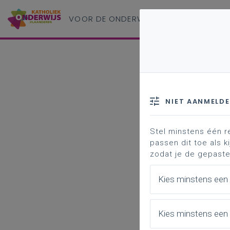
VOOR DE ONDERWIJS
PROFESSIONAL
NIET AANMELD
Stel minstens één r
passen dit toe als ki
zodat je de gepaste
Kies minstens een
Kies minstens een 