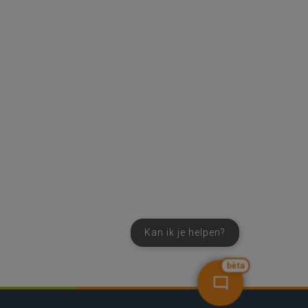
Kan ik je helpen?
bèta