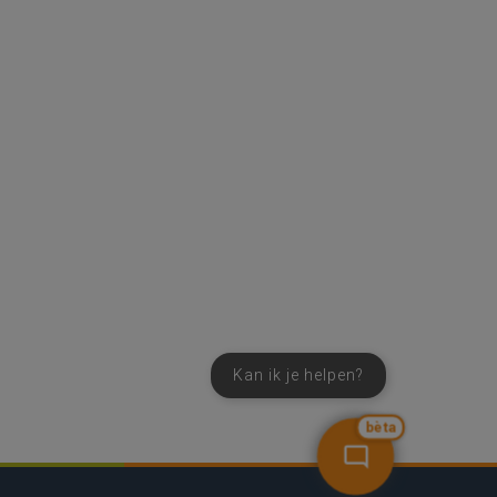
Kan ik je helpen?
bèta