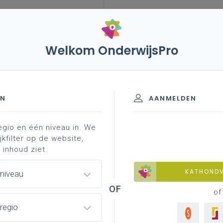
Welkom OnderwijsPro
EN
AANMELDEN
egio en één niveau in. We
jkfilter op de website,
 inhoud ziet.
KATHOND
 niveau
of
regio