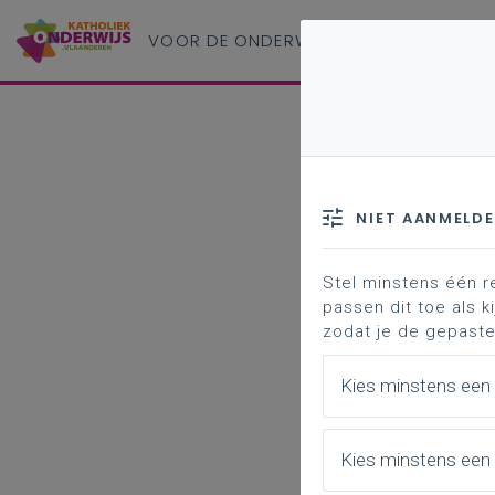
VOOR DE ONDERWIJS
PROFESSIONAL
NIET AANMELD
Stel minstens één r
passen dit toe als ki
zodat je de gepaste
Kies minstens een
Kies minstens een 