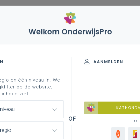
Welkom OnderwijsPro
igheid nice
EN
AANMELDEN
egio en één niveau in. We
jkfilter op de website,
 inhoud ziet.
el de beheersing van microbiologische
KATHOND
 niveau
of
regio
te bewaken, wordt ook de aanwezigheid