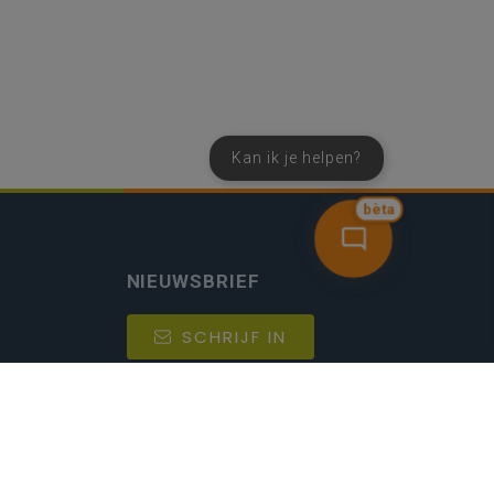
Kan ik je helpen?
bèta
NIEUWSBRIEF
SCHRIJF IN
MIJN.
Beheer