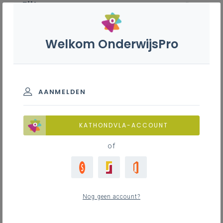
Filter
wis alle
ZOEK TOT 12 MAANDEN TERUG
Welkom OnderwijsPro
Dienstverlening DOKO
AANMELDEN
TOON RESULTATEN
KATHONDVLA-ACCOUNT
Nieuws
of
26
nieuwste
Nog geen account?
dinsdag 30 juni 2026