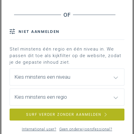
Jaarlijkse webinars verzekeringen
NIET AANMELDEN
maandag 29 juni 2026
Webinar raamovereenkomsten verzekeringen voor
het onderwijs: nieuwe aanbesteding
Stel minstens één regio en één niveau in. We
passen dit toe als kijkfilter op de website, zodat
je de gepaste inhoud ziet.
maandag 15 juni 2026
Kies minstens een niveau
Nieuwe raamovereenkomst
Reisbijstandsverzekering
Kies minstens een regio
donderdag 11 juni 2026
SURF VERDER ZONDER AANMELDEN
Energie 2029-2030: meer dan 340 besturen gingen
je al voor
International user?
Geen onderwijsprofessional?