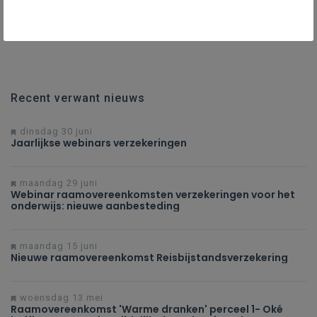
Recent verwant nieuws
dinsdag 30 juni
Jaarlijkse webinars verzekeringen
maandag 29 juni
Webinar raamovereenkomsten verzekeringen voor het
onderwijs: nieuwe aanbesteding
maandag 15 juni
Nieuwe raamovereenkomst Reisbijstandsverzekering
woensdag 13 mei
Raamovereenkomst 'Warme dranken' perceel 1- Oké