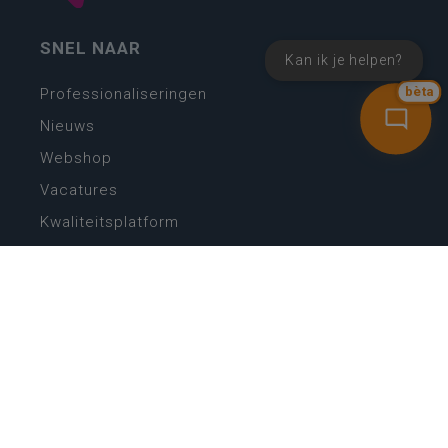
SNEL NAAR
Kan ik je helpen?
bèta
Professionaliseringen
Nieuws
Webshop
Vacatures
Kwaliteitsplatform
Nieuw leerplan basisonderwijs
Zin in leren! Zin in leven!
Vakken en leerplannen secundair onderwijs
Lessentabellen secundair onderwijs
Digitale transformatie
Schoolkalender
Scholenzoeker