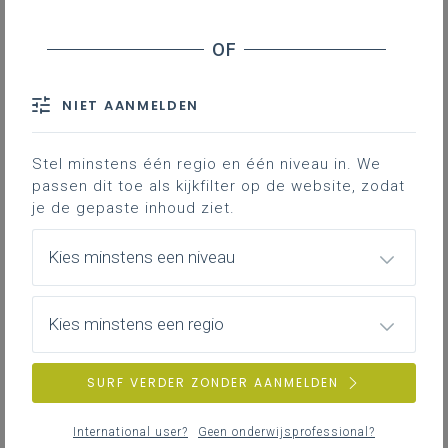
Dankzij jouw deelname aan de nieuwe
raamovereenkomst kunnen we opnieuw gunstige
voorwaarden onderhandelen en een
energieovereenkomst uitwerken die maximaal aansluit
NIET AANMELDEN
bij de behoeften van onze scholen.
Samen bouwen we aan een betrouwbare en
Stel minstens één regio en één niveau in. We
toekomstgerichte energievoorziening voor onze
passen dit toe als kijkfilter op de website, zodat
scholen.
je de gepaste inhoud ziet.
De twee mandaten indienen doe je door de
Kies minstens een niveau
onderstaande links te openen.
Link mandaat aardgas 2029-2030
Kies minstens een regio
Link mandaat elektriciteit 2029-2030
Indien jouw bestuur reeds mandaten ingediend, hoef
SURF VERDER ZONDER AANMELDEN
je niets meer te doen.
International user?
Geen onderwijsprofessional?
Nieuwsoverzicht
Dienstverlening DOKO