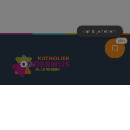
Kan ik je helpen?
bèta
SNEL NAAR
CONTACT
NIEUWSBRIEF