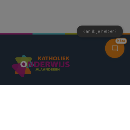
Kan ik je helpen?
bèta
SNEL NAAR
CONTACT
NIEUWSBRIEF