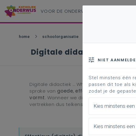
VOOR DE ONDERWIJS
PROFESSIONAL
home
schoolorganisatie
digitale transformatie
Digitale didactiek
NIET AANMELD
Stel minstens één r
Digitale didactiek … What’s in a name? Want be
passen dit toe als ki
sprake van
goede, effectieve didactiek w
zodat je de gepaste
vormt
. Wanneer we digitalisering inzetten,
vertrekken dus telkens vanuit het
didactisch
Kies minstens een
Kies minstens een 