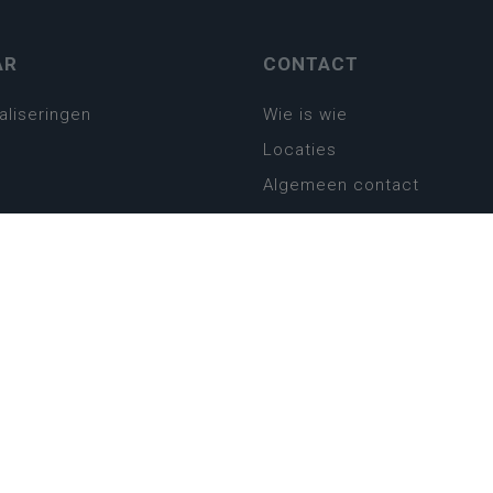
AR
CONTACT
aliseringen
Wie is wie
Locaties
Algemeen contact
Helpdesk
platform
plan basisonderwijs
! Zin in leven!
leerplannen secundair
llen secundair onderwijs
ansformatie
ender