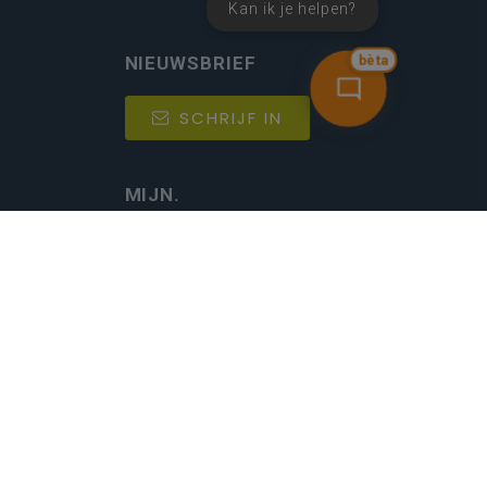
Kan ik je helpen?
bèta
NIEUWSBRIEF
SCHRIJF IN
MIJN.
Beheer
Kijkfilter