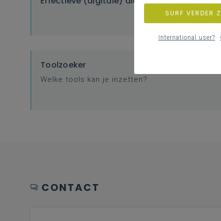
Effectieve (digitale) didactiek
SURF VERDER 
International user?
Toolzoeker
Welke tools kan je inzetten?
CONTACT