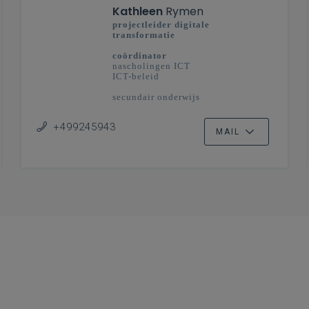
Kathleen
Rymen
projectleider digitale
transformatie
coördinator
nascholingen ICT
ICT-beleid
secundair onderwijs
+499245943
MAIL