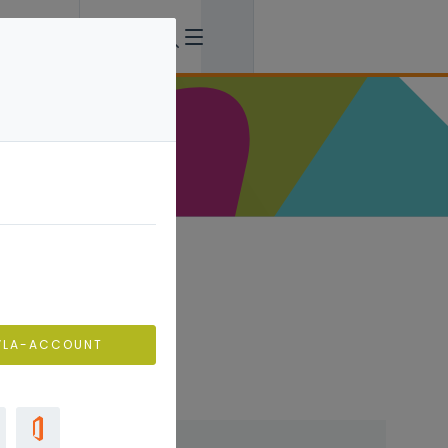
s er eerder
l van
 We
VLA-ACCOUNT