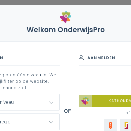
Welkom OnderwijsPro
digitale didactiek
EN
AANMELDEN
egio en één niveau in. We
staat er eigenlijk wel zoiets als digitale didactiek? Of i
jkfilter op de website,
aar digitalisering op sommige momenten een onderdee
 inhoud ziet.
 houden we immers het leren van de leerlingen voor ogen.
e doel en niet vanuit de tool
.
KATHOND
 niveau
of
regio