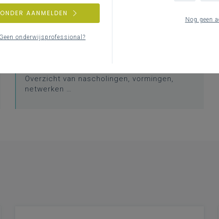
Digitale lessen opbouwen
ZONDER AANMELDEN
Wanneer en waarom zet je tools in?
Nog geen a
Geen onderwijsprofessional?
Professionalisering
Overzicht van nascholingen, vormingen,
netwerken …