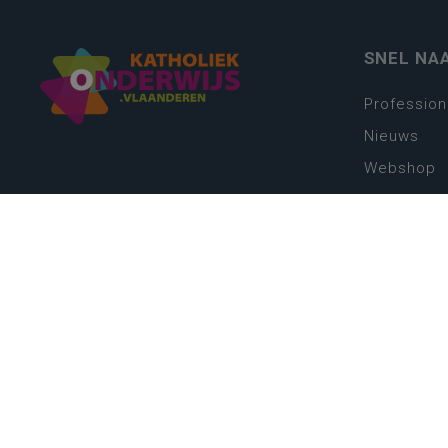
SNEL NA
Profession
Nieuws
Webshop
Vacatures
Kwaliteits
Nieuw leer
Zin in leren
Vakken en 
onderwijs
Lessentabe
Digitale tr
Schoolkal