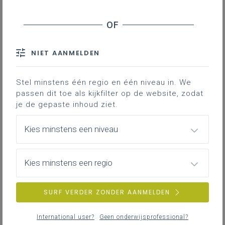
Inhoudstafel
Het oorspronkelijke spel
Memory in de turnzaal
Materialen
NIET AANMELDEN
Organisatie
Stel minstens één regio en één niveau in. We
passen dit toe als kijkfilter op de website, zodat
Downloads
je de gepaste inhoud ziet.
In lichamelijke opvoeding spreekt men van
Kies minstens een niveau
aanleren, inoefenen, kampen, spelen …
Soms komen ook mengvormen voor. Zo
Kies minstens een regio
kan je spelend leren, spelend inoefenen of
kampend spelen. Een dankbare methodiek
SURF VERDER ZONDER AANMELDEN
om het spelelement ook binnen te
brengen in het bewegingsdomein
International user?
Geen onderwijsprofessional?
gymnastiek is het ombouwen van