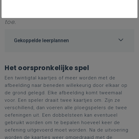
gezelschapsspellen tot bewegingsspelen.
Memory leent zich daar heel gemakkelijk
toe.
Gekoppelde leerplannen
Het oorspronkelijke spel
Een twintigtal kaartjes of meer worden met de
afbeelding naar beneden willekeurig door elkaar op
de grond gelegd. Elke afbeelding komt tweemaal
voor. Een speler draait twee kaartjes om. Zijn ze
verschillend, dan voeren alle ploegspelers de twee
oefeningen uit. Een dobbelsteen kan eventueel
gebruikt worden om te bepalen hoeveel keer de
oefening uitgevoerd moet worden. Na de uitvoering
worden de kaartjes weer omgedraaid met de