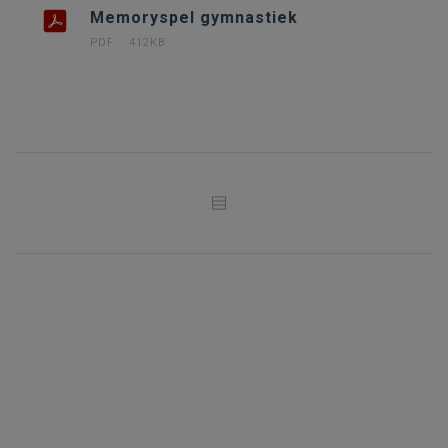
Memoryspel gymnastiek
PDF
412KB