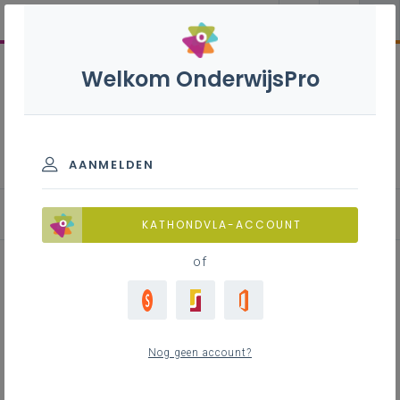
Welkom OnderwijsPro
Basisoptie Sport - A-
stroom
AANMELDEN
KATHONDVLA-ACCOUNT
of
Bewegingsspel memory in
gymnastiek
Nog geen account?