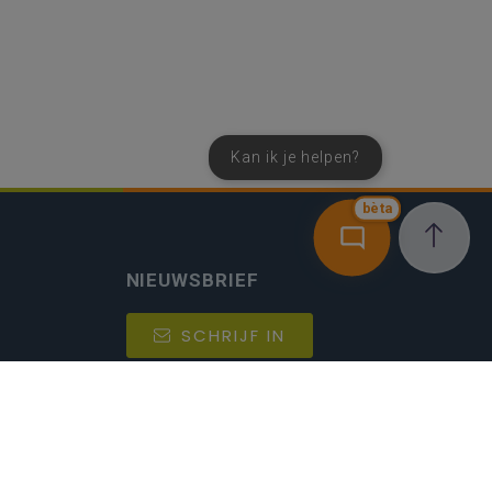
Kan ik je helpen?
bèta
NIEUWSBRIEF
SCHRIJF IN
MIJN.
Beheer