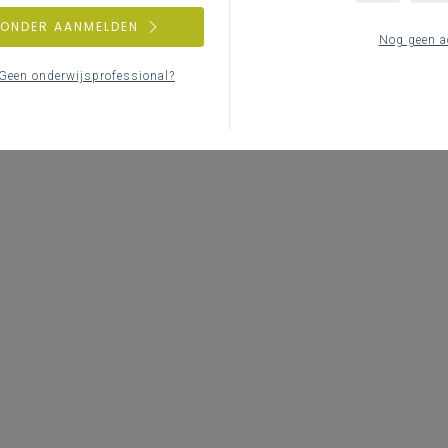
Geen zoekresul
ZONDER AANMELDEN
Nog geen a
Er komen geen items overeen met
Geen onderwijsprofessional?
Probeer een andere zoe