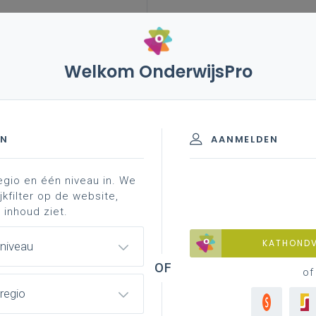
Welkom OnderwijsPro
bestek
nieuws
EN
AANMELDEN
professionalisering
egio en één niveau in. We
jkfilter op de website,
 inhoud ziet.
KATHOND
 niveau
of
regio