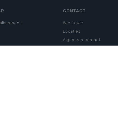
AR
CONTACT
aliseringen
Wie is wie
Locaties
Algemeen contact
Helpdesk
platform
plan basisonderwijs
! Zin in leven!
leerplannen secundair
llen secundair onderwijs
ansformatie
ender