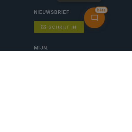
bèta
NIEUWSBRIEF
SCHRIJF IN
MIJN.
Beheer
Kijkfilter