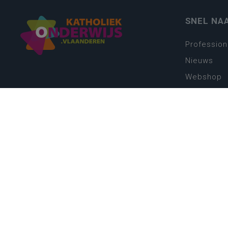
SNEL NA
Profession
Nieuws
Webshop
Vacatures
Kwaliteits
Nieuw leer
Zin in leren
Vakken en 
onderwijs
Lessentabe
Digitale tr
Schoolkal