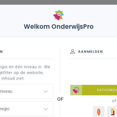
Welkom OnderwijsPro
leerplannen
vakken en leerplannen 2de graad
teriaal
beknopt ov ...
liteit
EN
AANMELDEN
egio en één niveau in. We
materiaal
achtergrond
professionalisering
jkfilter op de website,
 inhoud ziet.
KATHOND
 niveau
se literatuur
of
regio