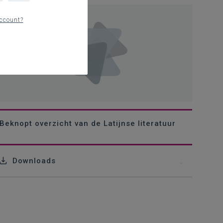
ccount?
Beknopt overzicht van de Latijnse literatuur
Downloads