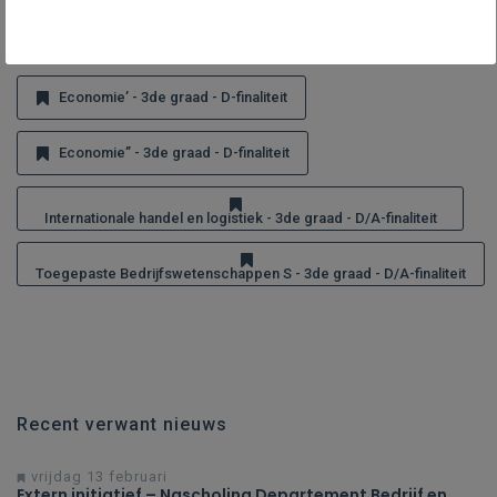
Economie - 3de graad - D-finaliteit
Economie’ - 3de graad - D-finaliteit
Economie’’ - 3de graad - D-finaliteit
Internationale handel en logistiek - 3de graad - D/A-finaliteit
Toegepaste Bedrijfswetenschappen S - 3de graad - D/A-finaliteit
Recent verwant nieuws
vrijdag 13 februari
Extern initiatief – Nascholing Departement Bedrijf en