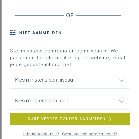
realiseren, zoals de marketingmix, logistiek,
voorraadbeleid, financiële analyse van de
jaarrekening, verkoop, kostprijsberekening,
personeelsbeleid en motivatie, maatschappelijk
NIET AANMELDEN
verantwoord ondernemen, het ondernemingsplan,
financieringsmiddelen, budgettering, ethische audit …
Stel minstens één regio en één niveau in. We
Wat de simulatie inhoudt, wie de doelgroep is en
passen dit toe als kijkfilter op de website, zodat
hoeveel tijd het in beslag neemt, vind je in de
je de gepaste inhoud ziet.
brochure in bijlage.
Kies minstens een niveau
Flyer XLNT
3MB pdf
Kies minstens een regio
Nieuwsoverzicht
SURF VERDER ZONDER AANMELDEN
Bedrijfsorganisatie S - 3de graad - D/A-finaliteit
International user?
Geen onderwijsprofessional?
Commerciële organisatie S - 3de graad - D/A-finaliteit