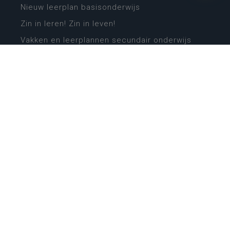
Nieuw leerplan basisonderwijs
Zin in leren! Zin in leven!
Vakken en leerplannen secundair onderwijs
Lessentabellen secundair onderwijs
Digitale transformatie
Schoolkalender
Scholenzoeker
Algemene website
CONTACT
Wie is wie
Locaties
Algemeen contact