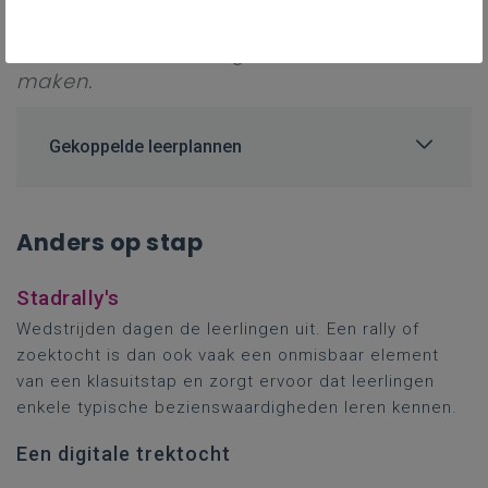
Niettemin werden hier enkele suggesties
verzameld om ze nog interactiever te
maken.
Gekoppelde leerplannen
Anders op stap
Stadrally's
Wedstrijden dagen de leerlingen uit. Een rally of
zoektocht is dan ook vaak een onmisbaar element
van een klasuitstap en zorgt ervoor dat leerlingen
enkele typische bezienswaardigheden leren kennen.
Een digitale trektocht