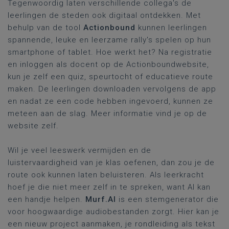
Tegenwoordig laten verschillende collega's de
leerlingen de steden ook digitaal ontdekken. Met
behulp van de tool
Actionbound
kunnen leerlingen
spannende, leuke en leerzame rally's spelen op hun
smartphone of tablet. Hoe werkt het? Na registratie
en inloggen als docent op de Actionboundwebsite,
kun je zelf een quiz, speurtocht of educatieve route
maken. De leerlingen downloaden vervolgens de app
en nadat ze een code hebben ingevoerd, kunnen ze
meteen aan de slag. Meer informatie vind je op de
website zelf.
Wil je veel leeswerk vermijden en de
luistervaardigheid van je klas oefenen, dan zou je de
route ook kunnen laten beluisteren. Als leerkracht
hoef je die niet meer zelf in te spreken, want AI kan
een handje helpen.
Murf.AI
is een stemgenerator die
voor hoogwaardige audiobestanden zorgt. Hier kan je
een nieuw project aanmaken, je rondleiding als tekst