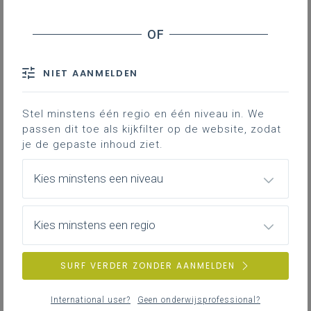
Inhoudstafel
Anders op stap
Met de klas een paar dagen naar Parijs,
NIET AANMELDEN
Londen, Berlijn, Madrid of Rome... Dit zorgt
voor onvergetelijke herinneringen.
Stel minstens één regio en één niveau in. We
Niettemin zijn deze uitstappen ook een
passen dit toe als kijkfilter op de website, zodat
uniek moment om te proeven van de
je de gepaste inhoud ziet.
typische identiteit en om de
Kies minstens een niveau
taalvaardigheid te vergroten. Via een
klasuitstap duiken de leerlingen in een
'taalbad' waarbij ze nog intenser met het
Kies minstens een regio
Frans, Engels, Duits, Spaans of Italiaans in
contact komen.
SURF VERDER ZONDER AANMELDEN
Misschien hoeven we de leerlingen voor
International user?
Geen onderwijsprofessional?
dergelijke uitstappen niet te motiveren.