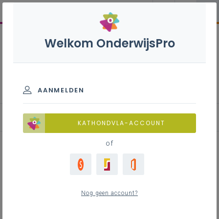
Welkom OnderwijsPro
Frans B+S' - 2de graad -
D/A-finaliteit
AANMELDEN
KATHONDVLA-ACCOUNT
of
Activerende werkvormen: Anders
op stap
Nog geen account?