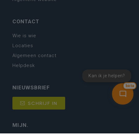
CONTACT
Wie is wie
Locaties
Algemeen contact
Helpdesk
Kan ik je helpen?
bèta
NIEUWSBRIEF
SCHRIJF IN
MIJN.