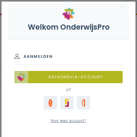
Welkom OnderwijsPro
Techniek 1ste graad A-
stroom
AANMELDEN
Inspirerend materiaal
KATHONDVLA-ACCOUNT
of
Brainstormtechniek bij het
ontwerpproces in een
Nog geen account?
techniek/STEM-project