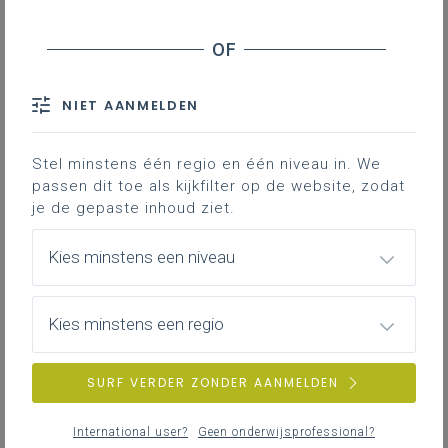
Inhoudstafel
NIET AANMELDEN
Gekoppelde leerplannen
Stel minstens één regio en één niveau in. We
passen dit toe als kijkfilter op de website, zodat
je de gepaste inhoud ziet.
Deze website
geeft een mooi overzicht van
verschillende werkvormen die kunnen toegepast
Kies minstens een niveau
worden om bij een ontwerpoefening binnen techniek
of basisoptie STEM de leerlingen aan te zetten veel
ideeën te creëren
Kies minstens een regio
SURF VERDER ZONDER AANMELDEN
International user?
Geen onderwijsprofessional?