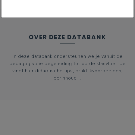
OVER DEZE DATABANK
In deze databank ondersteunen we je vanuit de
pedagogische begeleiding tot op de klasvloer. Je
vindt hier didactische tips, praktijkvoorbeelden,
leerinhoud ...