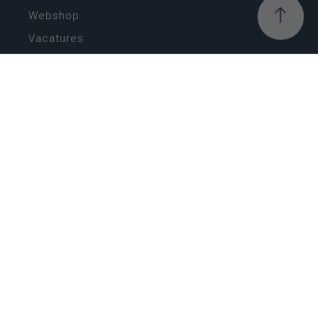
Webshop
Vacatures
Kwaliteitsplatform
Nieuw leerplan basisonderwijs
Zin in leren! Zin in leven!
Vakken en leerplannen secundair onderwijs
Lessentabellen secundair onderwijs
Digitale transformatie
Schoolkalender
Scholenzoeker
Algemene website
CONTACT