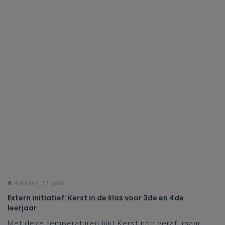
dinsdag 23 juni
Extern initiatief: Kerst in de klas voor 3de en 4de
leerjaar
Met deze temperaturen lijkt Kerst nog veraf, maar