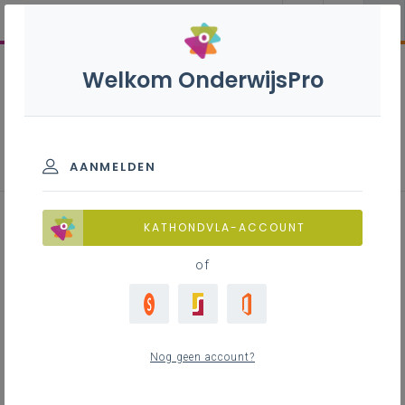
Welkom OnderwijsPro
Rooms-katholieke godsdienst -
1ste, 2de en 3de graad
AANMELDEN
KATHONDVLA-ACCOUNT
of
Nog geen account?