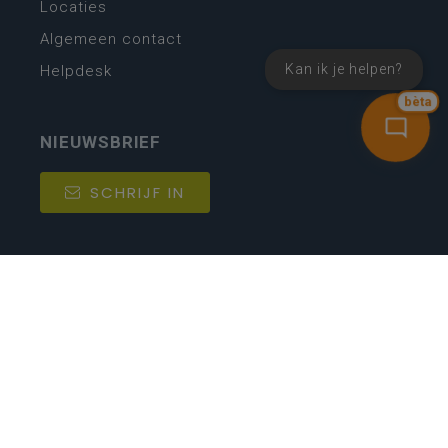
Locaties
Algemeen contact
Kan ik je helpen?
Helpdesk
bèta
NIEUWSBRIEF
SCHRIJF IN
MIJN.
Beheer
Kijkfilter