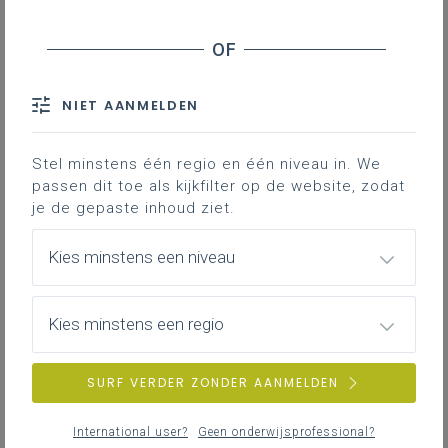
Geen zoekresultaten
Er komen geen items overeen met jouw
zoekcriteria.
Probeer een andere zoekopdracht.
NIET AANMELDEN
Stel minstens één regio en één niveau in. We
passen dit toe als kijkfilter op de website, zodat
je de gepaste inhoud ziet.
Kies minstens een niveau
Kies minstens een regio
SURF VERDER ZONDER AANMELDEN
International user?
Geen onderwijsprofessional?