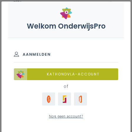
Filter
wis alle
ZOEK TOT 12 MAANDEN TERUG
Welkom OnderwijsPro
Wijk-werken
AANMELDEN
TOON RESULTATEN
KATHONDVLA-ACCOUNT
Nieuws
of
Nog geen account?