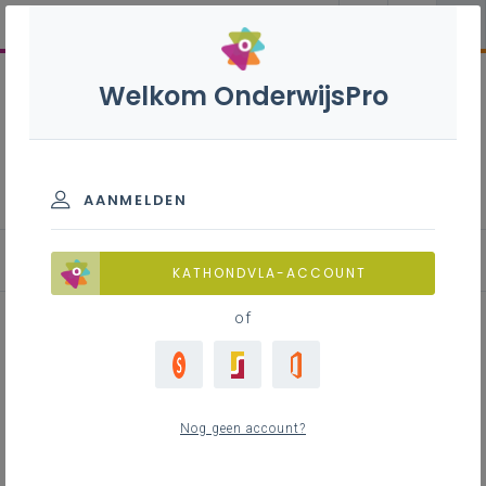
Welkom OnderwijsPro
Engels B+S” - 3de graad -
D-finaliteit
AANMELDEN
KATHONDVLA-ACCOUNT
of
Lesidee: Werkvormen ABC
Nog geen account?
Inhoudstafel