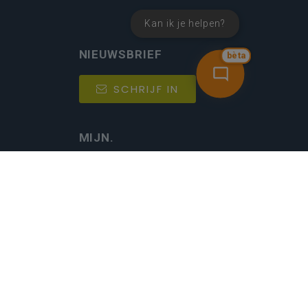
Kan ik je helpen?
NIEUWSBRIEF
bèta
SCHRIJF IN
MIJN.
Beheer
Kijkfilter