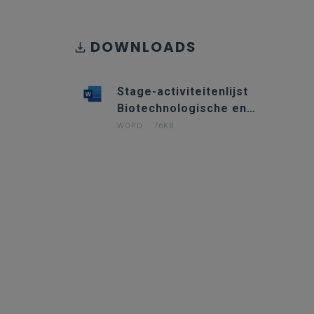
DOWNLOADS
Stage-activiteitenlijst
Biotechnologische en
chemische technieken
WORD
76KB