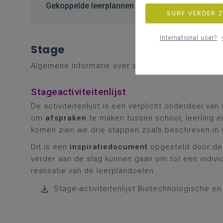
Gekoppelde leerplannen
SURF VERDER 
International user?
Stage
Algemene informatie over stage en werkplekleren
Stageactiviteitenlijst
De activiteitenlijst is een verplicht onderdeel v
om
afspraken
te maken tussen school, leerling en
komen zien we drie stappen zoals beschreven in
Dit is een
inspiratiedocument
opgesteld door de
verder aan de slag kunnen gaan om tot een individu
realisatie van de leerplandoelen.
Stage-activiteitenlijst Biotechnologische 