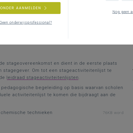
ZONDER AANMELDEN
Nog geen a
Geen onderwijsprofessional?
 vind je op de PRO.-pagina
Stage en werkplekleren
.
an de stageovereenkomst en dient in de eerste plaats
 stagegever. Om tot een stageactiviteitenlijst te
 de
leidraad stageactiviteitenlijsten
.
 pedagogische begeleiding op basis waarvan scholen
ele activiteitenlijst te komen die bijdraagt aan de
en chemische technieken
76KB word