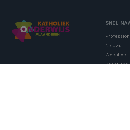
SNEL NA
Profession
Nieuws
Webshop
Vacatures
Kwaliteits
Nieuw leer
Zin in leren
Vakken en 
onderwijs
Lessentabe
Digitale tr