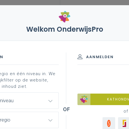
Welkom OnderwijsPro
gische en chemische technieken
EN
AANMELDEN
egio en één niveau in. We
hting biotechnologische en chemisc
jkfilter op de website,
 inhoud ziet.
ie je ondersteunen bij het organiseren en
KATHOND
 niveau
dierichting biotechnologische en
of
regio