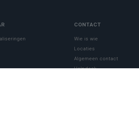
AR
CONTACT
aliseringen
Wie is wie
Locaties
Algemeen contact
Helpdesk
platform
plan basisonderwijs
! Zin in leven!
leerplannen secundair
llen secundair onderwijs
ansformatie