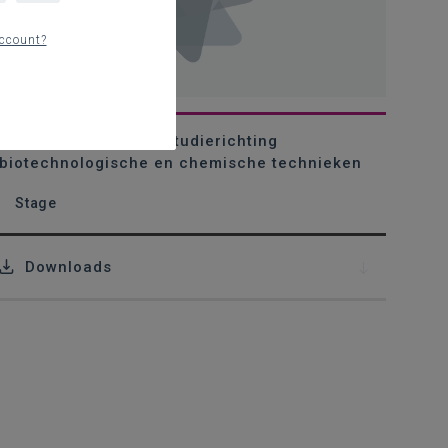
ccount?
Werkplekleren in de studierichting
biotechnologische en chemische technieken
Stage
Downloads