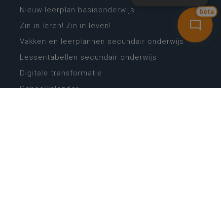
Nieuw leerplan basisonderwijs
bèta
Zin in leren! Zin in leven!
Vakken en leerplannen secundair onderwijs
Lessentabellen secundair onderwijs
Digitale transformatie
Schoolkalender
Scholenzoeker
Algemene website
CONTACT
Wie is wie
Locaties
Algemeen contact