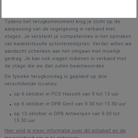
18 tot 19 uur voor de dubbele finaliteit
19.15 tot 20.15 uur voor de arbeidsmarktfinaliteit
Tijdens het terugkommoment krijg je zicht op de
aanpassing van de regelgeving in verband met
stages. Je versterkt je competenties in het opmaken
van kwaliteitsvolle activiteitenlijsten. Verder willen we
aandacht schenken aan het omgaan met moeilijk
gedrag. Je kan ook vragen indienen in verband met
de stage die we dan zullen beantwoorden.
De fysieke terugkomdag is gepland op drie
verschillende locaties:
op 6 oktober in PCS Hasselt van 9 tot 15 uur
op 6 oktober in DPB Gent van 9.30 tot 15.30 uur
op 13 oktober in DPB Antwerpen van 9.30 tot
15.30 uur
Hier vind je meer informatie over dit initiatief en de