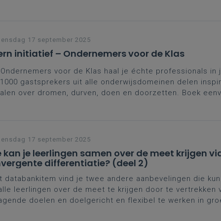
ken ondersteunen. En dit volledig gratis!
ensdag 17 september 2025
ern initiatief – Ondernemers voor de Klas
Ondernemers voor de Klas haal je échte professionals in j
1000 gastsprekers uit alle onderwijsdomeinen delen inspi
alen over dromen, durven, doen en doorzetten. Boek een
les via de website van Vlajo.
ensdag 17 september 2025
 kan je leerlingen samen over de meet krijgen vi
vergente differentiatie? (deel 2)
it databankitem vind je twee andere aanbevelingen die ku
lle leerlingen over de meet te krijgen door te vertrekken 
agende doelen en doelgericht en flexibel te werken in gro