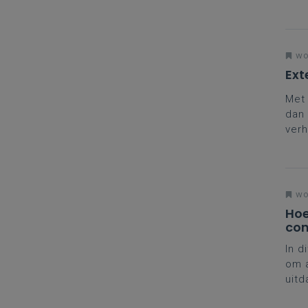
vlak
wo
Ext
Met 
dan 
verh
gast
wo
Hoe
con
In d
om a
uitd