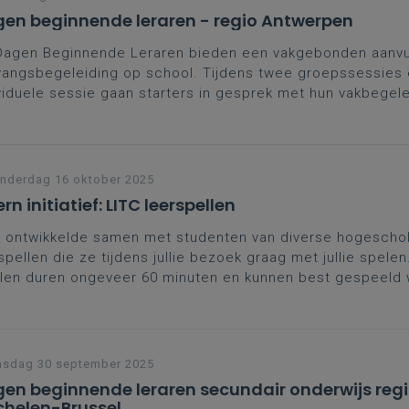
en beginnende leraren - regio Antwerpen
Dagen Beginnende Leraren bieden een vakgebonden aanvul
angsbegeleiding op school. Tijdens twee groepssessies
viduele sessie gaan starters in gesprek met hun vakbegel
ega’s. Een kans om zelfvertrouwen te versterken, contacte
den en leerplangericht te groeien in het vak. Moedig je st
e schrijven en zo sterker aan de slag te gaan.
nderdag 16 oktober 2025
rn initiatief: LITC leerspellen
 ontwikkelde samen met studenten van diverse hogescho
spellen die ze tijdens jullie bezoek graag met jullie spel
llen duren ongeveer 60 minuten en kunnen best gespeeld
pjes van 6 à 8 leerlingen in rotatiesysteem (3 spelrondes
. De leerspellen zijn gericht op alle richtingen en leerdoel
secundair onderwijs.
nsdag 30 september 2025
en beginnende leraren secundair onderwijs reg
helen-Brussel