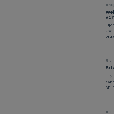
vri
Web
van
Tijd
voor
orga
ver
din
Ext
In 2
aang
BELF
inge
di