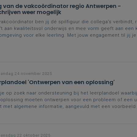
 van de vakcoördinator regio Antwerpen -
chrijven weer mogelijk
vakcoördinator ben jij dé spilfiguur die collega’s verbindt, 
t aan kwaliteitsvol onderwijs en mee vorm geeft aan een 
omgeving voor elke leerling. Met jouw engagement til jij j
 een hoger niveau. Dat verdient erkenning én ondersteun
gen we je van harte uit op de
Dag van de vakcoördinator
w workshops.
andag 24 november 2025
rplandoel 'Ontwerpen van een oplossing'
je op zoek naar ondersteuning bij het leerplandoel waarbij
oplossing moeten ontwerpen voor een probleem of een u
t met algemene informatie, aangevuld met een voorbeeld 
je alvast op weg helpen.
ensdag 22 oktober 2025