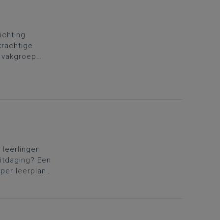
richting
krachtige
e vakgroep
ing. Daarom
.
Kies
 leerlingen
itdaging? Een
per leerplan,