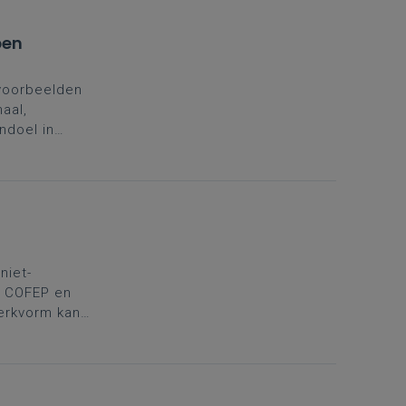
pen
 voorbeelden
aal,
ndoel in
.
niet-
t COFEP en
erkvorm kan