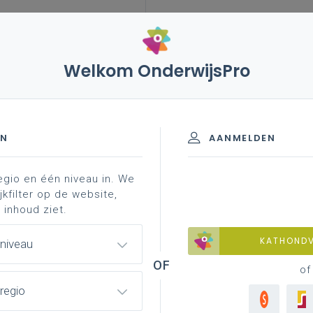
Welkom OnderwijsPro
leerplannen
vakken en leerplannen 3de graad
-finaliteit
EN
AANMELDEN
egio en één niveau in. We
materiaal
achtergrond
professionalisering
jkfilter op de website,
 inhoud ziet.
KATHOND
 niveau
of
regio