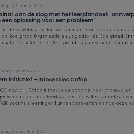
jdag 13 februari 2026
inar Aan de slag met het leerplandoel: "ontwer
 een oplossing voor een probleem"
ens deze webinar willen we jou inspireren met een aantal
 de 2de graad Organisatie en Logistiek, de 3de graad Onth
nisatie en sales en de 3de graad Logistiek om het leerpla
band met ontwerpen van een oplossing voor een probleem
sdag 6 januari 2026
ern initiatief – Infosessies Cofep
026 lanceert Cofep infosessies speciaal voor prospecten, 
esloten scholen en leerkrachten die willen ontdekken wa
AIR voor hun leerlingen kunnen betekenen en hoe deze w
zet worden om leerplandoelen te realiseren.
nsdag 2 december 2025