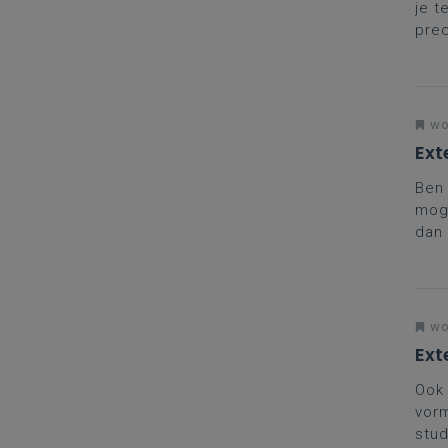
je t
prec
coll
met 
wo
Ext
Ben 
moge
dan 
vers
wo
Ext
Ook 
vorm
stud