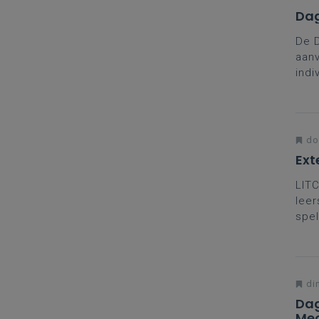
Dag
De 
aanv
indi
coll
brei
in t
do
Exte
LITC
leer
spe
groe
dag)
het 
di
Dag
Mec