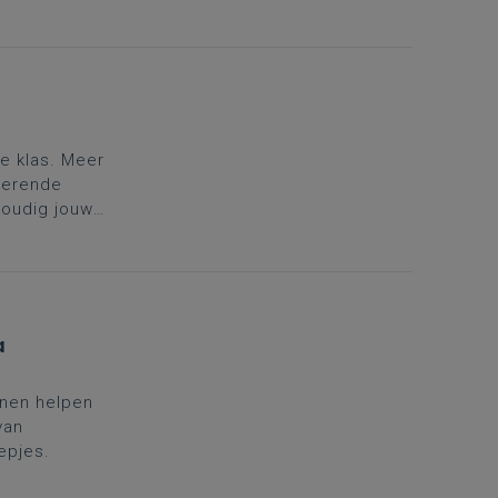
e klas. Meer
rerende
voudig jouw
a
nnen helpen
van
epjes.