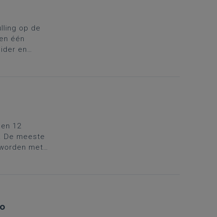
ling op de
 en één
eider en
n uit te
arter aan om
len 12
en. De meeste
 worden met
 op een halve
stellingen van
io