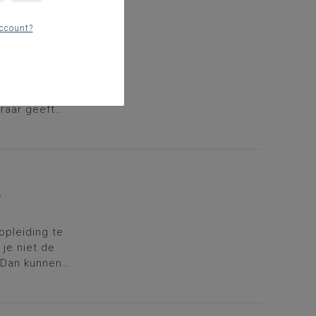
ccount?
ng voor
ier toegang
raar geeft
 VDAB-
volgen eerst
e
opleiding te
 je niet de
? Dan kunnen
voor deze