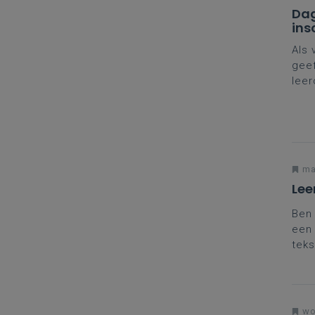
Dag
ins
Als 
geef
leer
naar
nodi
jou
ma
Lee
Ben 
een 
teks
kan 
wo