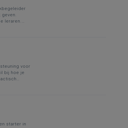
kbegeleider
k geven.
e leraren.
in
rsteuning voor
l bij hoe je
dactisch
en starter in