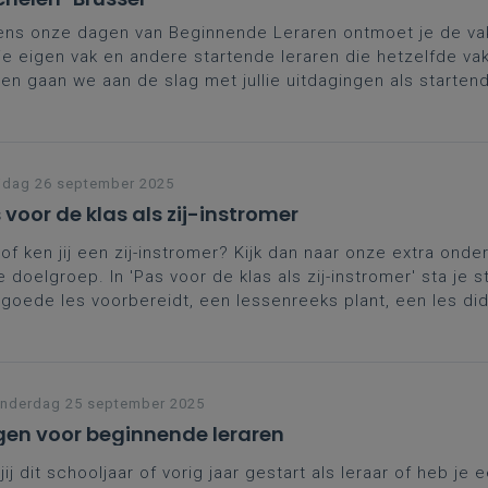
ens onze dagen van Beginnende Leraren ontmoet je de va
je eigen vak en andere startende leraren die hetzelfde va
n gaan we aan de slag met jullie uitdagingen als startend
naast krijg je ook de kans je verder te professionaliseren 
verschrijdende topics.
rdere data
helen
jdag 26 september 2025
 voor de klas als zij-instromer
of ken jij een zij-instromer? Kijk dan naar onze extra onde
 doelgroep. In 'Pas voor de klas als zij-instromer' sta je sti
goede les voorbereidt, een lessenreeks plant, een les di
akt en feedback geeft en evalueert.
nderdag 25 september 2025
en voor beginnende leraren
jij dit schooljaar of vorig jaar gestart als leraar of heb je e