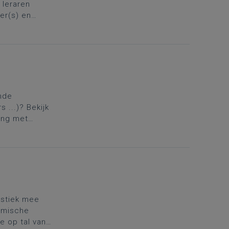
 leraren
er(s) en
vul je rugzak
nde
 ...)? Bekijk
ing met
istiek mee
nomische
je op tal van