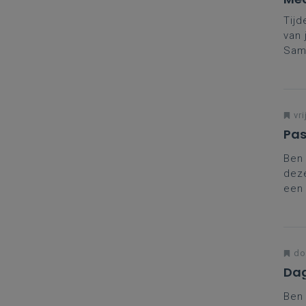
Tijd
van 
Same
Daar
vako
Mee
Mec
vri
Pas
Ben 
deze
een 
aanp
do
Dag
Ben 