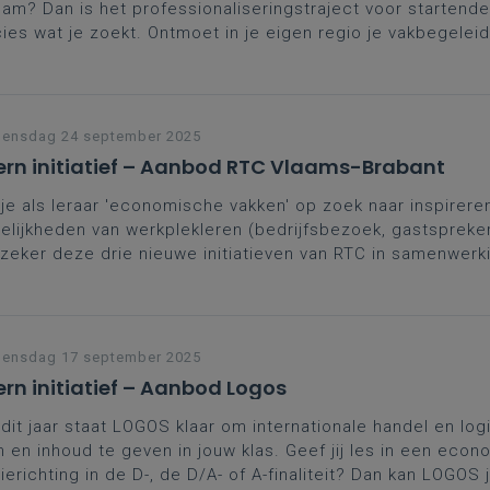
eam? Dan is het professionaliseringstraject voor startende
ies wat je zoekt. Ontmoet in je eigen regio je vakbegeleid
ega-starters, wissel ervaringen uit, breid je netwerk uit en 
praktische, didactische tips.
ensdag 24 september 2025
ern initiatief – Aanbod RTC Vlaams-Brabant
je als leraar 'economische vakken' op zoek naar inspirere
lijkheden van werkplekleren (bedrijfsbezoek, gastsprekers
zeker deze drie nieuwe initiatieven van RTC in samenwerk
chillende bedrijfspartners.
ensdag 17 september 2025
ern initiatief – Aanbod Logos
dit jaar staat LOGOS klaar om internationale handel en log
 en inhoud te geven in jouw klas. Geef jij les in een eco
ierichting in de D-, de D/A- of A-finaliteit? Dan kan LOGOS 