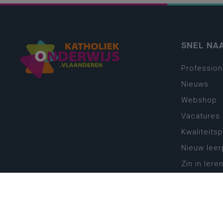
SNEL NA
Profession
Nieuws
Webshop
Vacatures
Kwaliteits
Nieuw leer
Zin in leren
Vakken en 
onderwijs
Lessentabe
Digitale tr