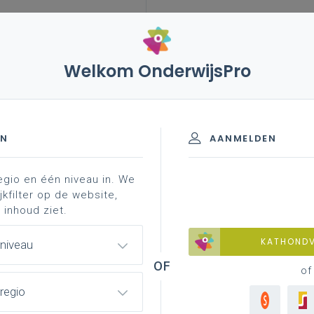
Welkom OnderwijsPro
rd personeel
verdeling van de betrekkingen
gen
ingen
EN
AANMELDEN
egio en één niveau in. We
noemden
maatregelen voorafgaand aan de terbeschikking
jkfilter op de website,
 inhoud ziet.
KATHOND
 niveau
gen na de reaffectatieverplichtin
of
open is, kun je ook personeelsleden
regio
n je school.