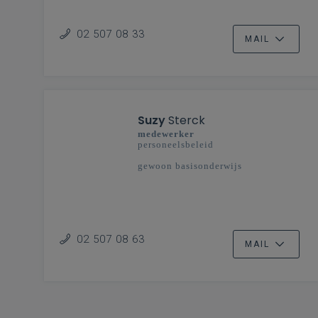
02 507 08 33
MAIL
Suzy
Sterck
medewerker
personeelsbeleid
gewoon basisonderwijs
02 507 08 63
MAIL