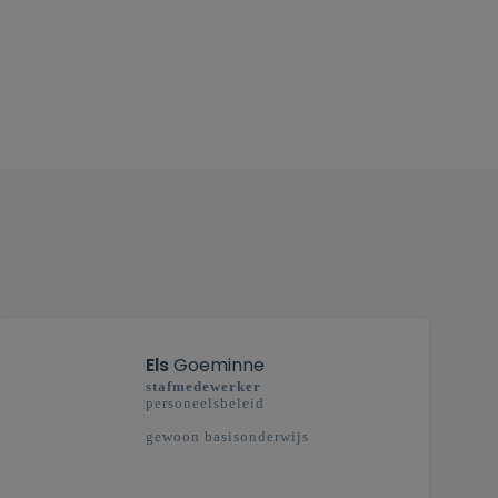
Els
Goeminne
s
tafmedewerker
personeelsbeleid
gewoon basisonderwijs