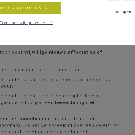
Ver
rea
ZONDER AANMELDEN
Nog geen a
emeenschap: na de werking van de
Geen onderwijsprofessional?
eenschap
olengemeenschap: na de werking van de Vlaamse
orden door
vrijwillige nieuwe affectaties of
en ontvangen, is het schoolbestuur
e houden of aan te stellen die recht hebben op
 duur
;
houden of aan te stellen als tijdelijke van
orgaande schooljaar een
beoordeling met
elde personeelsleden
in dienst te nemen
schap). Als het personeelslid over een vereist of
schikt, geldt dit als reaffectatie of