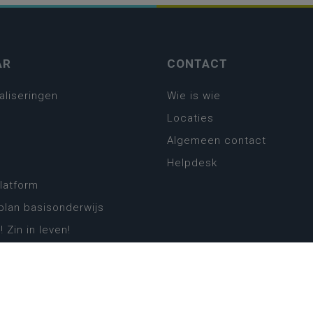
AR
CONTACT
aliseringen
Wie is wie
Locaties
Algemeen contact
Helpdesk
platform
plan basisonderwijs
! Zin in leven!
leerplannen secundair
llen secundair onderwijs
ansformatie