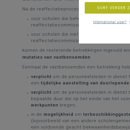
SURF VERDER 
Na de reaffectatieprocedure, dat wil zeggen
voor scholen die behoren tot een scholeng
International user?
reaffectatiecommissie van de scholengem
voor scholen die niet behoren tot een sch
reaffectatiecommissie
kunnen de resterende betrekkingen ingevuld w
mutaties van vastbenoemden
.
Eenmaal de vastbenoemden een betrekking hebb
verplicht
om de personeelsleden in dienst t
een
tijdelijke aanstelling van doorlopende
verplicht
om de personeelsleden in dienst te 
bepaalde duur die op het einde van het vo
werkpunten
kregen;
in de
mogelijkheid
om
terbeschikkinggest
(bijvoorbeeld van een andere scholengemeen
een voldoende geacht bekwaamheidsbewijs be