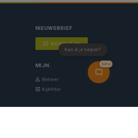
NIEUWSBRIEF
SCHRIJF IN
Kan ik je helpen?
bèta
MIJN.
Beheer
Kijkfilter