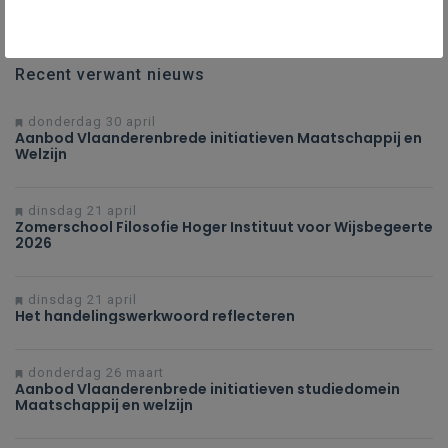
Recent verwant nieuws
donderdag 30 april
Aanbod Vlaanderenbrede initiatieven Maatschappij en
Welzijn
dinsdag 21 april
Zomerschool Filosofie Hoger Instituut voor Wijsbegeerte
2026
dinsdag 21 april
Het handelingswerkwoord reflecteren
donderdag 26 maart
Aanbod Vlaanderenbrede initiatieven studiedomein
Maatschappij en welzijn