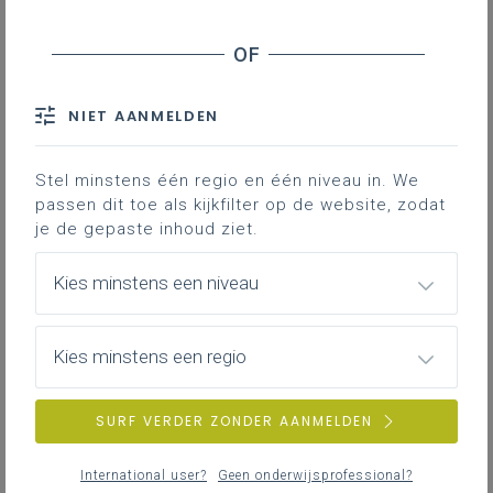
stagementoren voor het vak filosofie. Als mentor
begeleid je de student in allerlei aspecten van het
leraarschap; de student introduceert dan weer
ideeën en praktijken uit de opleiding in jouw klas. In
NIET AANMELDEN
mei ben je welkom voor een
walking dinner
en enkele
sessies rond actuele onderwijsuitdagingen.
Interesse? Mail naar
Bas.Matthynssens@UGent.be
Stel minstens één regio en één niveau in. We
passen dit toe als kijkfilter op de website, zodat
je de gepaste inhoud ziet.
Nieuwsoverzicht
Kies minstens een niveau
Filosofie - 2de graad - D-finaliteit
Kies minstens een regio
Filosofie - 3de graad - D-finaliteit
Uitgebreide Filosofie S - 3de graad - D-finaliteit
SURF VERDER ZONDER AANMELDEN
International user?
Geen onderwijsprofessional?