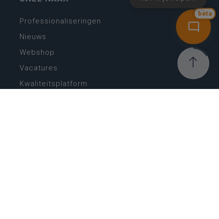
bèta
Professionaliseringen
Nieuws
Webshop
Vacatures
Kwaliteitsplatform
Nieuw leerplan basisonderwijs
Zin in leren! Zin in leven!
Vakken en leerplannen secundair onderwijs
Lessentabellen secundair onderwijs
Digitale transformatie
Schoolkalender
Scholenzoeker
Algemene website