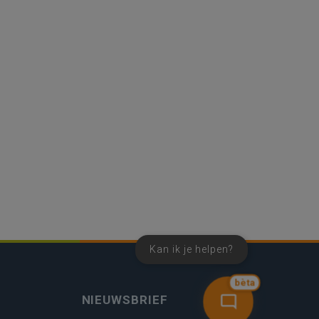
Kan ik je helpen?
bèta
NIEUWSBRIEF