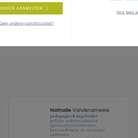
Inspirerend materiaal
ZONDER AANMELDEN
Nog geen a
Materialen om het Vademecum in praktijk te
brengen
Geen onderwijsprofessional?
Nathalie
Vandenameele
pedagogisch begeleider
gelijke onderwijskansen
(gewezen) nieuwkomers
basisonderwijs en secundair
onderwijs