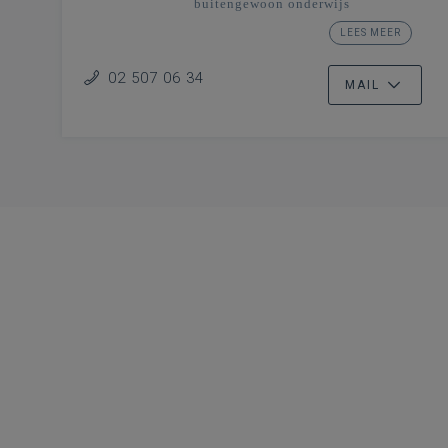
buitengewoon onderwijs
Pedagogische begeleiding regio
LEES MEER
Mechelen-Brussel
02 507 06 34
MAIL