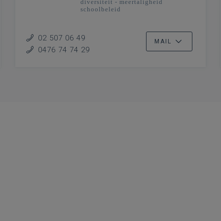
diversiteit - meertaligheid
schoolbeleid
02 507 06 49
MAIL
0476 74 74 29