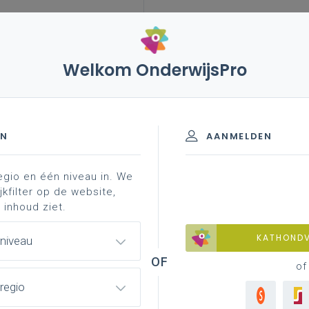
Welkom OnderwijsPro
sen
vademecum zorgbreed en kansenrijk onderwijs
EN
AANMELDEN
egio en één niveau in. We
jkfilter op de website,
nwerking met haar brede netwerk. Dat netwerk bestaat o
 inhoud ziet.
ganisaties, opvoedingsondersteuning en financiële partner
n aan kansenbevordering, zorg en armoedebestrijding bin
KATHOND
 niveau
of
regio