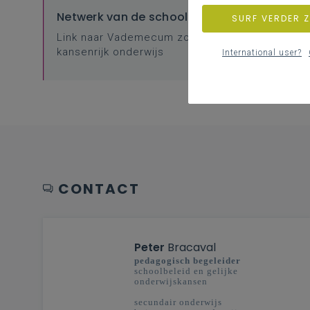
Netwerk van de school
SURF VERDER 
Link naar Vademecum zorgbreed en
kansenrijk onderwijs
International user?
CONTACT
Peter
Bracaval
pedagogisch begeleider
schoolbeleid en gelijke
onderwijskansen
secundair onderwijs