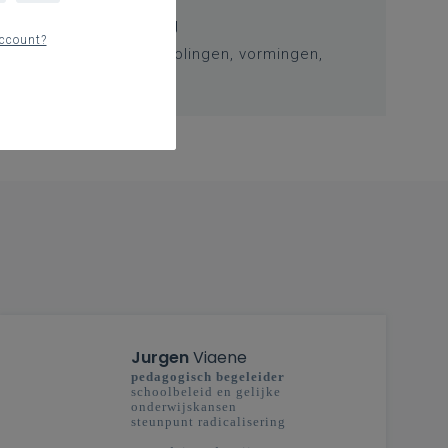
Professionalisering
ccount?
Overzicht van nascholingen, vormingen,
netwerken …
Jurgen
Viaene
pedagogisch begeleider
schoolbeleid en gelijke
onderwijskansen
steunpunt radicalisering