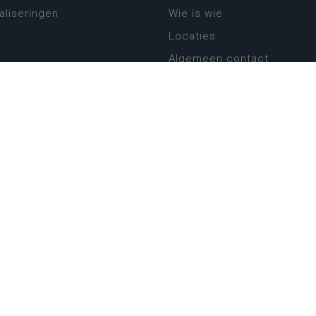
aliseringen
Wie is wie
Locaties
Algemeen contact
Helpdesk
platform
plan basisonderwijs
! Zin in leven!
leerplannen secundair
llen secundair onderwijs
ansformatie
ender
eker
website