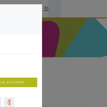
nder meer
s. Deze
nen en
VLA-ACCOUNT