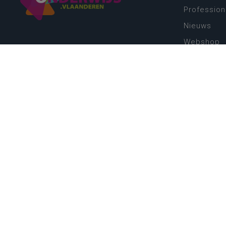
Profession
Nieuws
Webshop
Vacatures
Kwaliteits
Nieuw leer
Zin in leren
Vakken en 
onderwijs
Lessentabe
Digitale tr
Schoolkal
Scholenzo
Algemene 