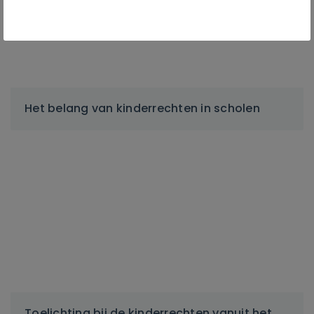
Het belang van kinderrechten in scholen
Toelichting bij de kinderrechten vanuit het