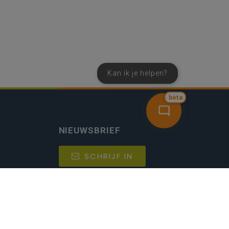
Kan ik je helpen?
bèta
NIEUWSBRIEF
SCHRIJF IN
MIJN.
Beheer