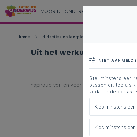
VOOR DE ONDERWIJS
PROFESSIONAL
home
didactiek en leerplannen - bao
zin in ler
Uit het werkveld
NIET AANMELD
Stel minstens één r
Inspiratie van en voor leraren.
passen dit toe als ki
zodat je de gepaste
Kies minstens een
Kies minstens een 