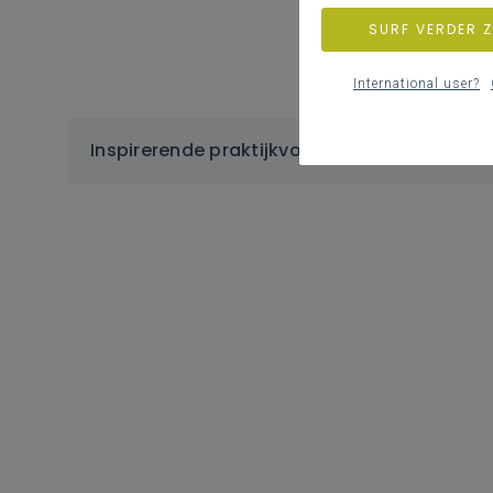
SURF VERDER 
International user?
Inspirerende praktijkvoorbeelden