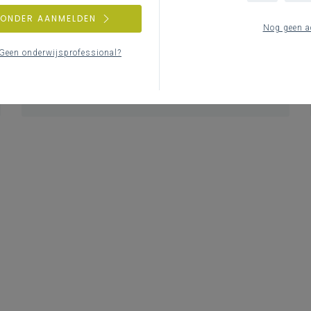
ZONDER AANMELDEN
Nog geen a
Geen onderwijsprofessional?
Hoe inschrijven voor de nieuwsbrief?