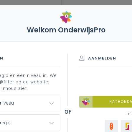
Welkom OnderwijsPro
en! zin in leven! (uitdovend)
uit het werkveld
EN
AANMELDEN
egio en één niveau in. We
jkfilter op de website,
 inhoud ziet.
KATHOND
 niveau
of
regio