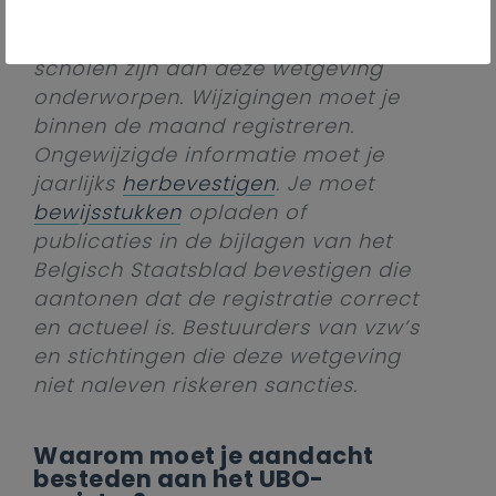
registreren in het UBO-register. Ook
de schoolbesturen van katholieke
scholen zijn aan deze wetgeving
onderworpen. Wijzigingen moet je
binnen de maand registreren.
Ongewijzigde informatie moet je
jaarlijks
herbevestigen
. Je moet
bewijsstukken
opladen of
publicaties in de bijlagen van het
Belgisch Staatsblad bevestigen die
aantonen dat de registratie correct
en actueel is. Bestuurders van vzw’s
en stichtingen die deze wetgeving
niet naleven riskeren sancties.
Waarom moet je aandacht
besteden aan het UBO-