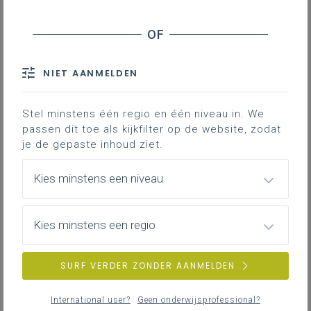
Welke personen moet je registreren?
Welke informatie moet je over de uiteindelijk
begunstigden verstrekken?
Welke bewijsstukken moet je opladen?
NIET AANMELDEN
Updaten, jaarlijkse herbevestiging en
controleren
Stel minstens één regio en één niveau in. We
Registratiebevoegdheid
passen dit toe als kijkfilter op de website, zodat
Applicatie
je de gepaste inhoud ziet.
Communicatie door de FOD Financiën
Aanbevelingen over beheer en opvolging
Kies minstens een niveau
Contactgegevens en helpdesks
Kies minstens een regio
Contact
SURF VERDER ZONDER AANMELDEN
Alle vzw’s en stichtingen moeten hun
uiteindelijke begunstigden (UBO’s)
International user?
Geen onderwijsprofessional?