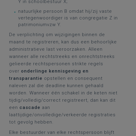
Y in schoolbestuur X;
natuurlijke persoon B omdat hij/zij vaste
vertegenwoordiger is van congregatie Z in
patrimoniumvzw Y.
De verplichting om wijzigingen binnen de
maand te registreren, kan dus een behoorlijke
administratieve last veroorzaken. Alleen
wanneer alle rechtstreeks en onrechtstreeks
gelieerde rechtspersonen strikte regels
over
onderlinge kennisgeving en
transparantie
opstellen en consequent
naleven zal die deadline kunnen gehaald
worden. Wanneer één schakel in de keten niet
tijdig/volledig/correct registreert, dan kan dit
een
cascade
aan
laattijdige/onvolledige/verkeerde registraties
tot gevolg hebben.
Elke bestuurder van elke rechtspersoon blijft