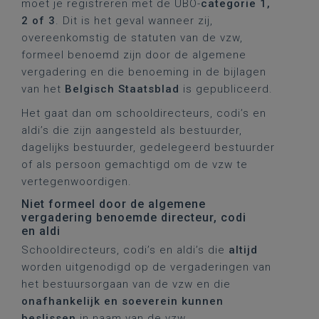
moet je registreren met de UBO-
categorie 1,
2 of 3
. Dit is het geval wanneer zij,
overeenkomstig de statuten van de vzw,
formeel benoemd zijn door de algemene
vergadering en die benoeming in de bijlagen
van het
Belgisch Staatsblad
is gepubliceerd.
Het gaat dan om schooldirecteurs, codi’s en
aldi’s die zijn aangesteld als bestuurder,
dagelijks bestuurder, gedelegeerd bestuurder
of als persoon gemachtigd om de vzw te
vertegenwoordigen.
Niet formeel door de algemene
vergadering benoemde directeur, codi
en aldi
Schooldirecteurs, codi’s en aldi’s die
altijd
worden uitgenodigd op de vergaderingen van
het bestuursorgaan van de vzw en die
onafhankelijk en soeverein kunnen
beslissen
in naam van de vzw