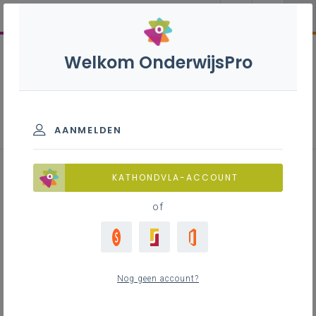
Welkom OnderwijsPro
UBO-register
AANMELDEN
KATHONDVLA-ACCOUNT
Inhoudstafel
of
Waarom moet je aandacht besteden aan het
UBO-register?
Wie moet de UBO-wetgeving naleven?
Wat is de UBO-wetgeving?
Nog geen account?
Welke verplichtingen legt de UBO-wetgeving
op aan vzw’s en stichtingen?