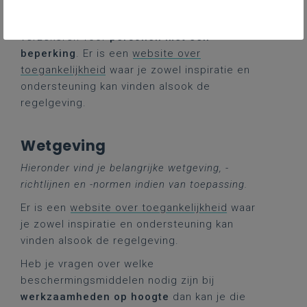
of zelfs structurele maatregelen te nemen om
de toegankelijkheid van de gebouwen te
verzekeren voor
personen met een
beperking
. Er is een
website over
toegankelijkheid
waar je zowel inspiratie en
ondersteuning kan vinden alsook de
regelgeving.
Wetgeving
Hieronder vind je belangrijke wetgeving, -
richtlijnen en -normen indien van toepassing.
Er is een
website over toegankelijkheid
waar
je zowel inspiratie en ondersteuning kan
vinden alsook de regelgeving.
Heb je vragen over welke
beschermingsmiddelen nodig zijn bij
werkzaamheden op hoogte
dan kan je die