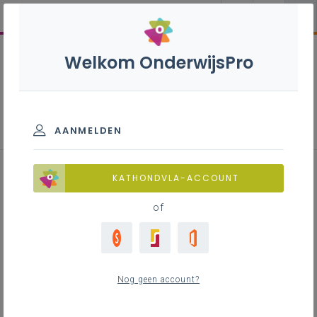
Welkom OnderwijsPro
Toegankelijkheid en valgevaar
AANMELDEN
KATHONDVLA-ACCOUNT
Inhoudstafel
of
Wetgeving
Hulpmiddelen
Contact
Nog geen account?