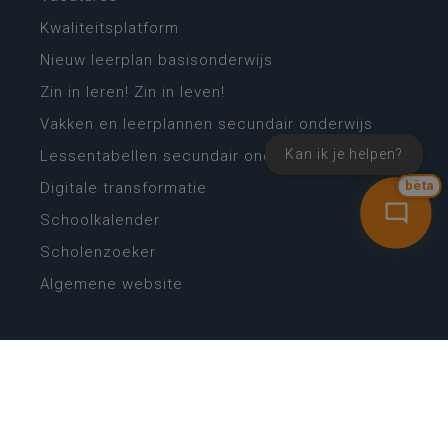
Kwaliteitsplatform
Nieuw leerplan basisonderwijs
Zin in leren! Zin in leven!
Vakken en leerplannen secundair onderwijs
Kan ik je helpen?
Lessentabellen secundair onderwijs
bèta
Digitale transformatie
Schoolkalender
Scholenzoeker
Algemene website
CONTACT
Wie is wie
Locaties