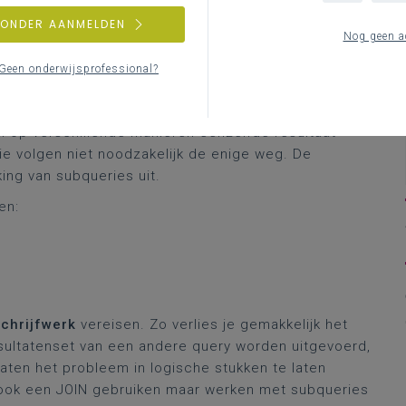
bruiken?
ZONDER AANMELDEN
Nog geen a
Geen onderwijsprofessional?
l op verschillende manieren eenzelfde resultaat
ie volgen niet noodzakelijk de enige weg. De
ing van subqueries uit.
en:
schrijfwerk
vereisen. Zo verlies je gemakkelijk het
esultatenset van een andere query worden uitgevoerd,
ten het probleem in logische stukken te laten
 ook een JOIN gebruiken maar werken met subqueries