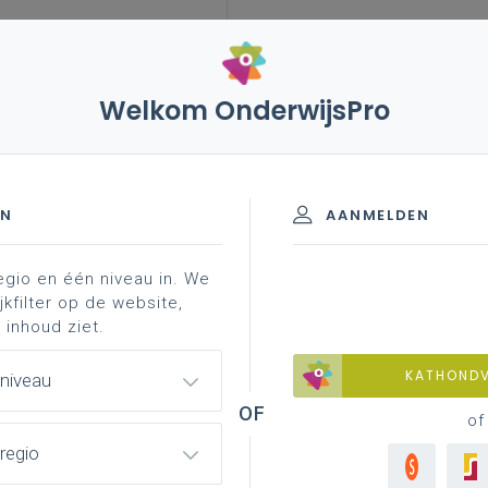
Welkom OnderwijsPro
leerplannen
vakken en leerplannen 3de graad
it
inspirerend materiaal
subqueries
S’ - 3de graad - D-finaliteit
EN
AANMELDEN
egio en één niveau in. We
materiaal
achtergrond
professionalisering
jkfilter op de website,
 inhoud ziet.
KATHOND
 niveau
of
regio