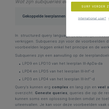
Wat zijn subqueries en hoe kun je ze ge
SURF VERDER 
Gekoppelde leerplannen
International user?
In s
tructured query language
(SQL) kun je meesta
verkrijgen. Subqueries zijn voor de voorbeelden d
voorbeelden leggen enkel het principe en de werk
Subqueries zijn een aanvulling op de leerplandoel
LPD9 en LPD10 van het leerplan III-ApDa-da
LPD4 en LPD5 van het leerplan III-Inf'-d
LPD3 en LPD4 van het leerplan III-Inf''-d
Query’s kunnen erg
complex
en lang zijn en
veel 
overzicht.
Geneste queries
, queries die op de r
kunnen soms een oplossing bieden omdat ze toela
uiteenvallen. Je kan voor deze voorbeelden vaak