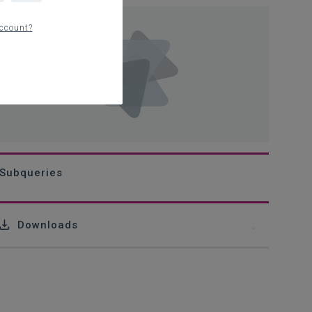
ccount?
Subqueries
Downloads