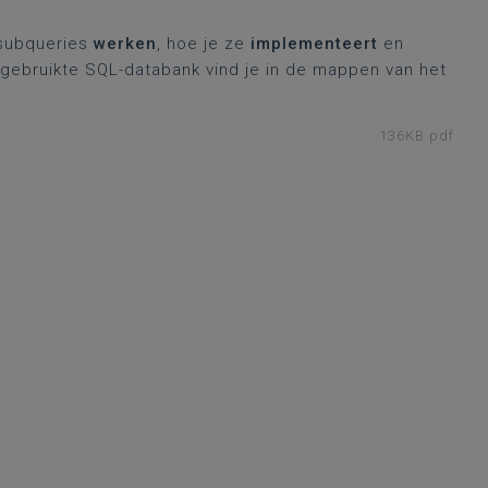
 subqueries
werken
, hoe je ze
implementeert
en
gebruikte SQL-databank vind je in de mappen van het
136KB pdf