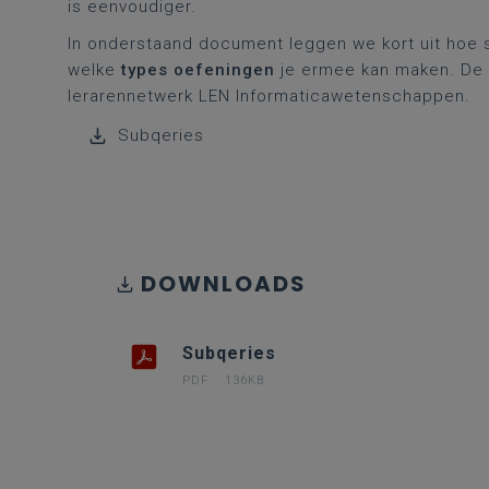
is eenvoudiger.
In onderstaand document leggen we kort uit hoe
welke
types oefeningen
je ermee kan maken. De 
lerarennetwerk LEN Informaticawetenschappen.
Subqeries
DOWNLOADS
Subqeries
PDF
136KB