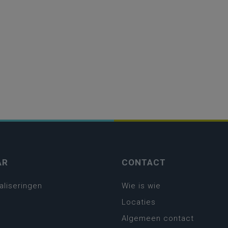
AR
CONTACT
aliseringen
Wie is wie
Locaties
Algemeen contact