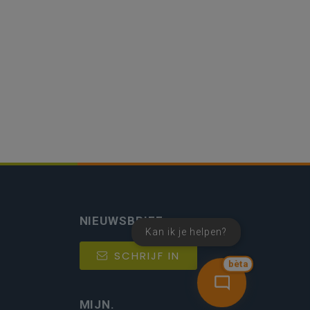
NIEUWSBRIEF
Kan ik je helpen?
SCHRIJF IN
bèta
MIJN.