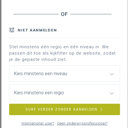
opstart? Geen zorgen - wij staan klaar om je te
ondersteunen!
Deel dit bericht zeker met je vakgroep
, zodat ook
startende collega’s goed geïnformeerd zijn en zich
NIET AANMELDEN
gesteund voelen bij hun eerste stappen in MaVo of
MaOr. Samen maken we er een sterke start van!
Stel minstens één regio en één niveau in. We
passen dit toe als kijkfilter op de website, zodat
Basisinformatie op PRO.
je de gepaste inhoud ziet.
Katholiek Onderwijs Vlaanderen
Ontdek alles over de basisuitrusting, krachtlijnen en
Kies minstens een niveau
leerlijnen van het leerplan Maatschappelijke vorming
per graad op de PRO.-website van Katholiek Onderwijs
Kies minstens een regio
Vlaanderen.
Heb je al een account?
SURF VERDER ZONDER AANMELDEN
Ga dan rechtstreeks naar:
International user?
Geen onderwijsprofessional?