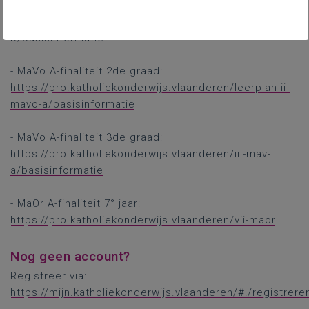
- MaVo B-stroom:
https://pro.katholiekonderwijs.vlaanderen/i-mavo-
b/basisinformatie
- MaVo A-finaliteit 2de graad:
https://pro.katholiekonderwijs.vlaanderen/leerplan-ii-
mavo-a/basisinformatie
- MaVo A-finaliteit 3de graad:
https://pro.katholiekonderwijs.vlaanderen/iii-mav-
a/basisinformatie
- MaOr A-finaliteit 7° jaar:
https://pro.katholiekonderwijs.vlaanderen/vii-maor
Nog geen account?
Registreer via:
https://mijn.katholiekonderwijs.vlaanderen/#!/registrere