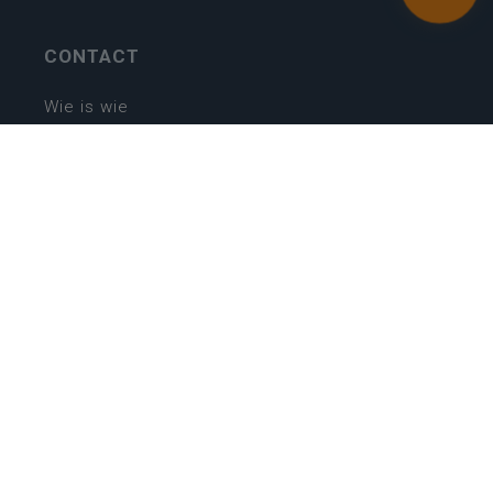
CONTACT
Wie is wie
Locaties
Algemeen contact
Helpdesk
NIEUWSBRIEF
SCHRIJF IN
MIJN.
Beheer