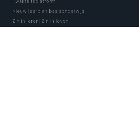
Kwaliteitsplatform
Nieuw leerplan basisonderwijs
Zin in leren! Zin in leven!
Vakken en leerplannen secundair onderwijs
Lessentabellen secundair onderwijs
Digitale transformatie
Schoolkalender
Scholenzoeker
Algemene website
CONTACT
Wie is wie
Locaties
Algemeen contact