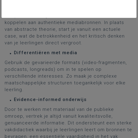
Doelgerichtheid
Het platform laat je toe om eindtermen direct te
koppelen aan authentieke mediabronnen. In plaats
van abstracte theorie, start je vanuit een actuele
case, wat de betrokkenheid en het kritisch denken
van je leerlingen direct vergroot.
Differentiëren met media
Gebruik de gevarieerde formats (video-fragmenten,
podcasts, longreads) om in te spelen op
verschillende interesses. Zo maak je complexe
maatschappelijke structuren toegankelijk voor elke
leerling.
Evidence-informed onderwijs
Door te werken met materiaal van de publieke
omroep, vertrek je altijd vanuit kwaliteitsvolle,
genuanceerde informatie. Dit ondersteunt een sterke
vakdidactiek waarbij je leerlingen leert om bronnen te
bevragen, een essentiële vaardigheid in het vak