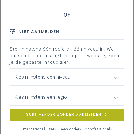
Downloads
Als leraar Maatschappelijke Vorming weet
NIET AANMELDEN
je dat
effectieve didactiek
een goede start
kan gebruiken. Dit kan met de juiste
bronnen toe te voegen aan je les en de
Stel minstens één regio en één niveau in. We
leerlingen warm te maken om tot leren te
passen dit toe als kijkfilter op de website, zodat
je de gepaste inhoud ziet.
komen.
VRT voor leerkrachten
biedt je
content en vormt een leuke plek om wat
Kies minstens een niveau
te grasduinen.
Kies minstens een regio
Gekoppelde leerplannen
SURF VERDER ZONDER AANMELDEN
Waarom kan dit essentieel zijn
voor jouw didactiek?
International user?
Geen onderwijsprofessional?