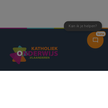
Kan ik je helpen?
bèta
SNEL NAAR
CONTACT
NIEUWSBRIEF